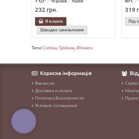
1 1/2"
10 років
Італія
80°C
232 грн.
319 г
В кошик
Під 
Швидке замовлення
Теги:
Comisa
,
Трійник
,
Фітинги
Корисна інформація
Від
Вакансии
Сервіс
Доставка и оплата
Монтаж
Политика Безопасности
Проект
Условия соглашения
КНОПКА
ЗВ'ЯЗКУ