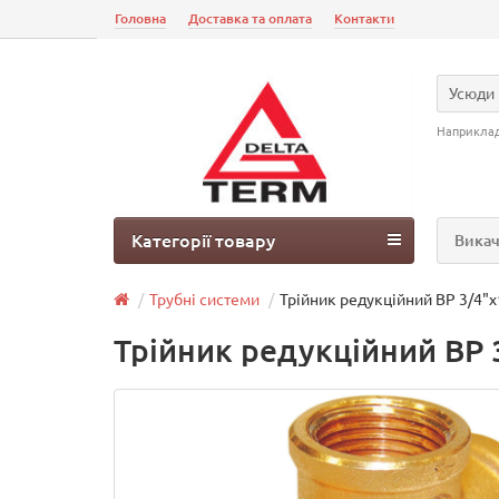
Головна
Доставка та оплата
Контакти
Усюди
Наприкла
Категорії товару
Викач
Трубні системи
Трійник редукційний ВР 3/4"х
Трійник редукційний ВР 