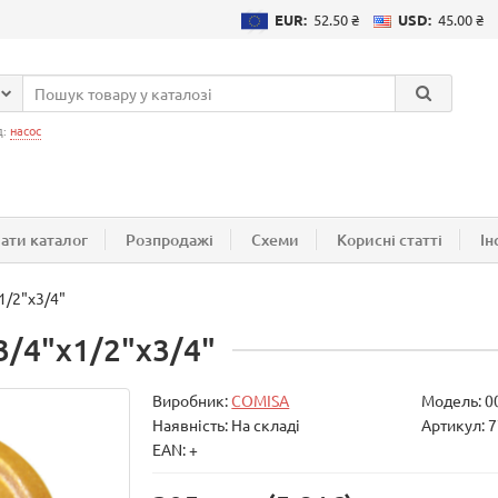
EUR:
52.50 ₴
USD:
45.00 ₴
д:
насос
ати каталог
Розпродажі
Схеми
Корисні статті
Ін
1/2"х3/4"
3/4"х1/2"х3/4"
Виробник:
COMISA
Модель:
0
Наявність: На складі
Артикул: 7
EAN: +