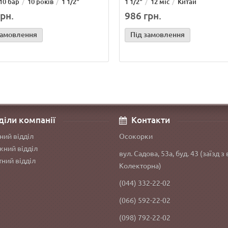
10 бар
10 років
1 1/2"
1 1/2"
12 міс
Китай
рн.
986 грн.
замовлення
Під замовлення
діли компанії
Контакти
ний відділ
Осокорки
ний відділ
вул. Садова, 53а, буд. 43 (заїзд з 
ний відділ
Колекторна)
(044) 332-22-02
(066) 592-22-02
(098) 792-22-02