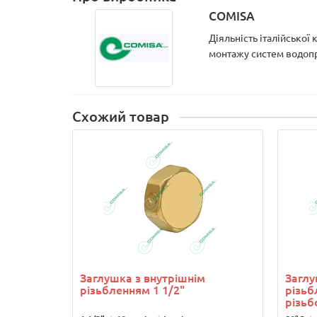
COMISA
Діяльність італійської
монтажу систем водопро
Схожий товар
Заглушка з внутрішнім
Заглу
різьбленням 1 1/2"
різьб
різьб