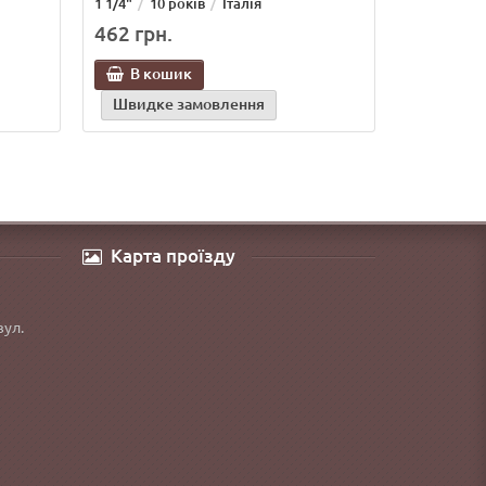
1 1/4"
10 років
Італія
462 грн.
В кошик
Швидке замовлення
Карта проїзду
вул.