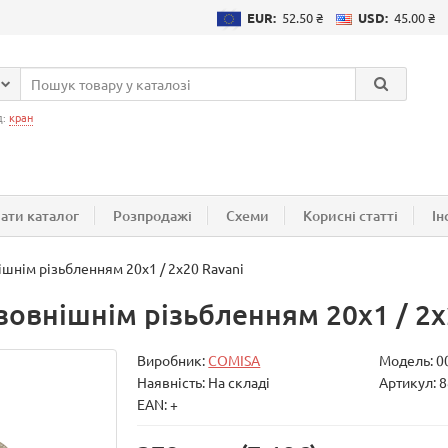
EUR:
52.50 ₴
USD:
45.00 ₴
д:
кран
ати каталог
Розпродажі
Схеми
Корисні статті
Ін
ішнім різьбленням 20х1 / 2х20 Ravani
зовнішнім різьбленням 20х1 / 2х
Виробник:
COMISA
Модель:
0
Наявність: На складі
Артикул: 8
EAN: +