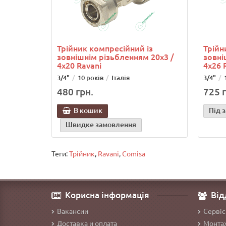
Трійник компресійний із
Трійн
зовнішнім різьбленням 20х3 /
зовні
4х20 Ravani
4х26 
3/4"
10 років
Італія
3/4"
480 грн.
725 г
В кошик
Під 
Швидке замовлення
Теги:
Трійник
,
Ravani
,
Comisa
Корисна інформація
Від
Вакансии
Сервіс
Доставка и оплата
Монтаж