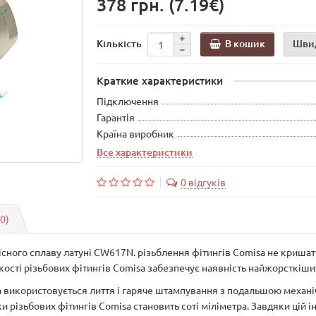
378 грн.
(7.19€)
В кошик
Шви
Кількість
Краткие характеристики
Підключення
Гарантія
Країна виробник
Все характеристики
0 відгуків
(0)
існого сплаву латуні CW617N. різьблення фітингів Comisa не кришат
якості різьбових фітингів Comisa забезпечує наявність найжорсткіш
sa використовується лиття і гаряче штампування з подальшою меха
 різьбових фітингів Comisa становить соті міліметра. Завдяки цій і