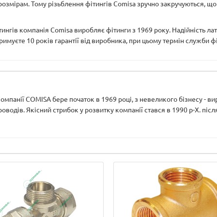
 розмірам. Тому різьблення фітингів Comisa зручно закручуються, щ
ітингів компанія Comisa виробляє фітинги з 1969 року. Надійність ла
тримуєте 10 років гарантії від виробника, при цьому термін служби ф
 компанії COMISA бере початок в 1969 році, з невеликого бізнесу - ви
водів. Якісний стрибок у розвитку компанії стався в 1990 р-Х. після