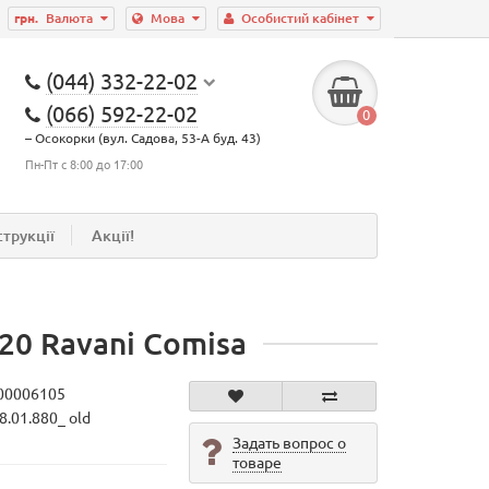
грн.
Валюта
Мова
Особистий кабінет
(044) 332-22-02
(066) 592-22-02
0
– Осокорки (вул. Садова, 53-А буд. 43)
Пн-Пт с 8:00 до 17:00
струкції
Акції!
20 Ravani Comisa
00006105
8.01.880_ old
Задать вопрос о
товаре