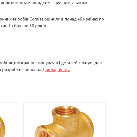
о робить монтаж швидким і зручним, а також
тунних виробів Comisa оцінили в понад 40 країнах по
ітингів-більше 50 років.
робництво кранів-змішувачів і деталей з латуні для
 розробки і впрова...
Докладніше...