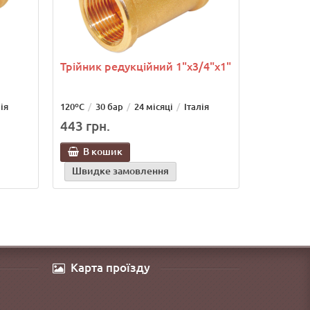
Трійник редукційний 1"х3/4"х1"
ія
120ºС
30 бар
24 місяці
Італія
443 грн.
В кошик
Швидке замовлення
Карта проїзду