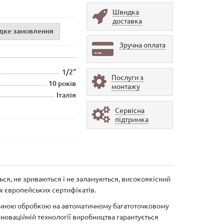
Швидка
доставка
дке замовлення
Зручна оплата
1/2"
Послуги з
10 років
монтажу
Італія
Сервісна
підтримка
ься, не зриваються і не заламуються, високоякісний
их європейських сертифікатів.
нічною обробкою на автоматичному багатоточковому
нноваційній технології виробництва гарантується