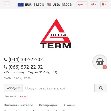
грн.
EUR:
52.50 ₴
USD:
45.00 ₴
(044) 332-22-02
(066) 592-22-02
0
– Осокорки (вул. Садова, 53-А буд. 43)
Пн-Пт с 8:00 до 17:00
Усюди
Наприклад:
насос
Викачати каталог
Розпродажі
Схеми