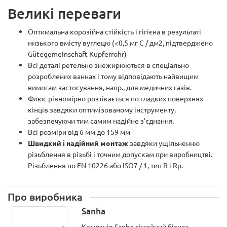
Великі переваги
Оптимальна корозійна стійкість і гігієна в результаті
низького вмісту вуглецю (<0,5 мг C / дм2, підтверджено
Gütegemeinschaft Kupferrohr)
Всі деталі ретельно знежирюються в спеціально
розроблених ваннах і тому відповідають найвищим
вимогам застосування, напр., для медичних газів.
Флюс рівномірно розтікається по гладких поверхнях
кінців завдяки оптимізованому інструменту,
забезпечуючи тим самим надійне з'єднання.
Всі розміри від 6 мм до 159 мм
Швидкий і надійний монтаж
завдяки ущільненню
різьблення в різьбі і точним допускам при виробництві.
Різьблення по EN 10226 або ISO7 / 1, тип R і Rp.
Про виробника
Sanha
Компанія Sanha-сімейний бізнес,