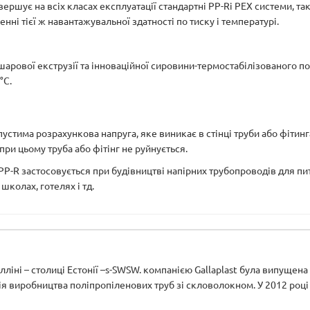
ершує на всіх класах експлуатації стандартні PP-Rі PEX системи, та
нні тієї ж навантажувальної здатності по тиску і температурі.
шарової екструзії та інноваційної сировини-термостабілізованого по
°С.
тима розрахункова напруга, яке виникає в стінці труби або фітинг
при цьому труба або фітінг не руйнується.
 застосовується при будівництві напірних трубопроводів для питн
школах, готелях і тд.
алліні – столиці Естонії –s-SWSW. компанією Gallaplast була випущен
я виробництва поліпропіленових труб зі скловолокном. У 2012 році 