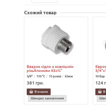
Схожий товар
Вварне сідло з зовнішнім
Єврок
різьбленням 63х¾"
3/4"х
3/4"
110 °C
15 років
63мм
10 бар
381 грн.
124 г
В кошик
В
Швидке замовлення
Шви