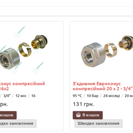
онус компресійний
З'єднання Евроконус
16х2
компресійний 20 х 2 - 3/4"
3/4"
12 міс
16
95 ºС
10 бар
24 місяці
20 
рн.
131 грн.
 кошик
В кошик
дке замовлення
Швидке замовлення