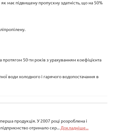
к як має підвищену пропускну здатність, що на 50%
ліпропілену.
а протягом 50-ти років з урахуванням коефіцієнта
ої води холодного і гарячого водопостачання в
а перша продукція. У 2007 році розроблена і
підприємство отримало сер...
Докладніше...