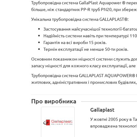
Трубопровідна система GallaPlast Aquapower ® перев
більше, ніж стандартних PP-R труб PN20, при збереже
Унікальна трубопровідна система GALLAPLAST®:
Застосування найсучаснішої технології-багато
Надійність системи навіть при температурі 110
Гарантія на всі вироби 15 років.
Термін експлуатації не менше 50-ти років.
Основним показником міцності системи служить допус
запасу міцності для кожного класу експлуатації, але 
Трубопровідна система GALLAPLAST AQUAPOWER® PP-R
житлових, адміністративних і промислових будівлях, 
Про виробника
Gallaplast
У жовтні 2005 року в Т
впроваджена технологі