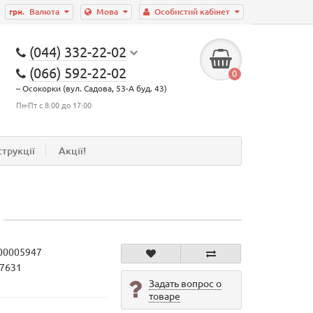
грн.
Валюта
Мова
Особистий кабінет
(044) 332-22-02
(066) 592-22-02
0
– Осокорки (вул. Садова, 53-А буд. 43)
Пн-Пт с 8:00 до 17:00
струкції
Акції!
00005947
47631
Задать вопрос о
товаре