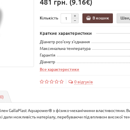
481 грн.
(9.16€)
В кошик
Шви
Кількість
Краткие характеристики
Діаметр роз'єму з'єднання
Максимальна температура
Гарантія
Діаметр
Все характеристики
0 відгуків
(0)
ен GallaPlast Aquapower® з фізико-механічними властивостями. Вис
і дали можливість матеріалу, перебуваючи під впливом високої темп