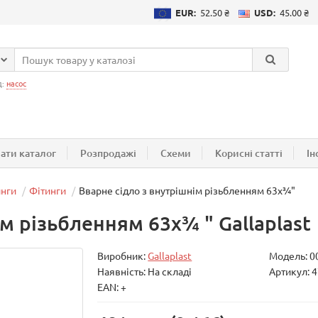
EUR:
52.50 ₴
USD:
45.00 ₴
д:
насос
ати каталог
Розпродажі
Схеми
Корисні статті
Ін
инги
Фітинги
Вварне сідло з внутрішнім різьбленням 63х¾"
м різьбленням 63х¾ " Gallaplast
Виробник:
Gallaplast
Модель:
0
Наявність: На складі
Артикул: 
EAN: +