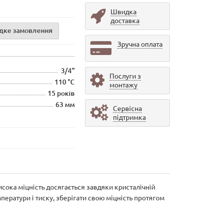
Швидка
доставка
дке замовлення
Зручна оплата
3/4"
Послуги з
110 °C
монтажу
15 років
63 мм
Сервісна
підтримка
ока міцність досягається завдяки кристалічній
ератури і тиску, зберігати свою міцність протягом