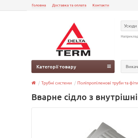
Головна
Доставка та оплата
Контакти
Усюди
Наприкла
Категорії товару
Викач
Трубні системи
Поліпропіленові труби та фіт
Вварне сідло з внутрішні