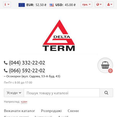
грн.
EUR:
52.50 ₴
USD:
45.00 ₴
(044) 332-22-02
(066) 592-22-02
0
– Осокорки (вул. Садова, 53-А буд. 43)
Пн-Пт с 8:00 до 17:00
Усюди
Наприклад:
кран
Викачати каталог
Розпродажі
Схеми