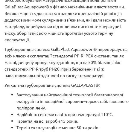
Використовуваний матеріал-високоміцний поліпропілен
GallaPlast Aquapower® з фізико-механічними властивостями.
Висока міцність досягається завдяки кристалічній решітці з
додатковими молекулярними зв'язками, які дали можливість
матеріалу, перебуваючи під впливом високої температури і
тиску, зберігати свою міцність протягом усього терміну
експлуатації.
Трубопровідна система GallaPlast Aquapower ® перевершує на
всіх класах експлуатації стандартні PP-Rі PEX системи, так як
має підвищену пропускну здатність, що на 50% більше, ніж
стандартних PP-R труб PN20, при збереженні тієї ж
навантажувальної здатності по тиску і температурі.
Унікальна трубопровідна система GALLAPLAST®:
Застосування найсучаснішої технології-багатошарової
екструзії та інноваційної сировини-термостабілізованого
поліпропілену.
Надійність системи навіть при температурі 110°С.
Гарантія на всі вироби 15 років.
Термін експлуатації не менше 50-ти років.