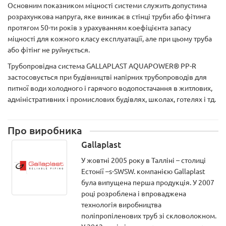
Основним показником міцності системи служить допустима
розрахункова напруга, яке виникає в стінці труби або фітинга
протягом 50-ти років з урахуванням коефіцієнта запасу
міцності для кожного класу експлуатації, але при цьому труба
або фітінг не руйнується.
Трубопровідна система GALLAPLAST AQUAPOWER® PP-R
застосовується при будівництві напірних трубопроводів для
питної води холодного і гарячого водопостачання в житлових,
адміністративних і промислових будівлях, школах, готелях і тд.
Про виробника
Gallaplast
У жовтні 2005 року в Талліні – столиці
Естонії –s-SWSW. компанією Gallaplast
була випущена перша продукція. У 2007
році розроблена і впроваджена
технологія виробництва
поліпропіленових труб зі скловолокном.