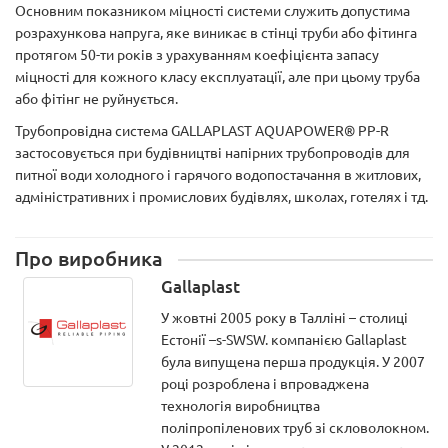
Основним показником міцності системи служить допустима
розрахункова напруга, яке виникає в стінці труби або фітинга
протягом 50-ти років з урахуванням коефіцієнта запасу
міцності для кожного класу експлуатації, але при цьому труба
або фітінг не руйнується.
Трубопровідна система GALLAPLAST AQUAPOWER® PP-R
застосовується при будівництві напірних трубопроводів для
питної води холодного і гарячого водопостачання в житлових,
адміністративних і промислових будівлях, школах, готелях і тд.
Про виробника
Gallaplast
У жовтні 2005 року в Талліні – столиці
Естонії –s-SWSW. компанією Gallaplast
була випущена перша продукція. У 2007
році розроблена і впроваджена
технологія виробництва
поліпропіленових труб зі скловолокном.