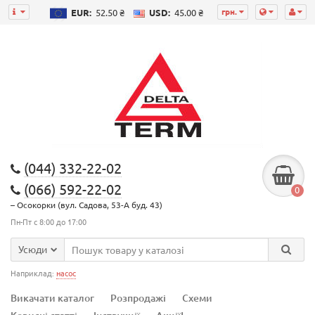
грн.
EUR:
52.50 ₴
USD:
45.00 ₴
(044) 332-22-02
(066) 592-22-02
0
– Осокорки (вул. Садова, 53-А буд. 43)
Пн-Пт с 8:00 до 17:00
Усюди
Наприклад:
насос
Викачати каталог
Розпродажі
Схеми