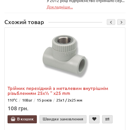
У 2012 році підприємство отримало сер...
Докладніше...
Схожий товар
Трійник перехідний з металевим внутрішнім
різьбленням 25x½ " x25 mm
110°C
10Bar
15 років
25х1 / 2х25 мм
108 грн.
В кошик
Швидке замовлення