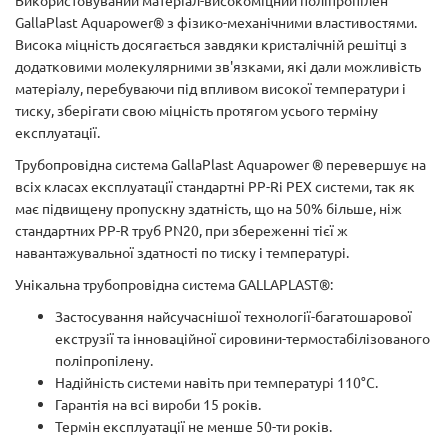
Використовуваний матеріал-високоміцний поліпропілен
GallaPlast Aquapower® з фізико-механічними властивостями.
Висока міцність досягається завдяки кристалічній решітці з
додатковими молекулярними зв'язками, які дали можливість
матеріалу, перебуваючи під впливом високої температури і
тиску, зберігати свою міцність протягом усього терміну
експлуатації.
Трубопровідна система GallaPlast Aquapower ® перевершує на
всіх класах експлуатації стандартні PP-Rі PEX системи, так як
має підвищену пропускну здатність, що на 50% більше, ніж
стандартних PP-R труб PN20, при збереженні тієї ж
навантажувальної здатності по тиску і температурі.
Унікальна трубопровідна система GALLAPLAST®:
Застосування найсучаснішої технології-багатошарової
екструзії та інноваційної сировини-термостабілізованого
поліпропілену.
Надійність системи навіть при температурі 110°С.
Гарантія на всі вироби 15 років.
Термін експлуатації не менше 50-ти років.