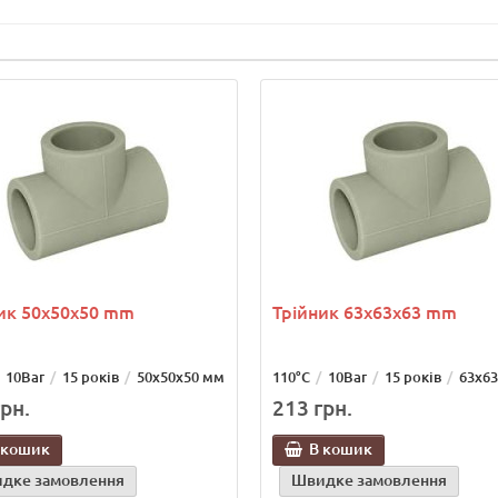
ик 50х50х50 mm
Трійник 63х63х63 mm
10Bar
15 років
50х50х50 мм
110°С
10Bar
15 років
63х6
рн.
213 грн.
 кошик
В кошик
дке замовлення
Швидке замовлення