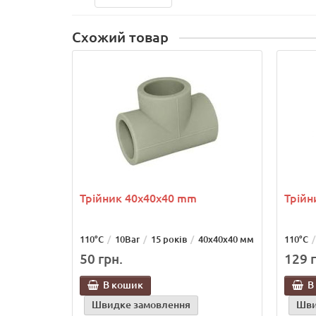
Схожий товар
Трійник 40х40х40 mm
Трійн
110°С
10Bar
15 років
40х40х40 мм
110°С
50 грн.
129 г
В кошик
В
Швидке замовлення
Шви