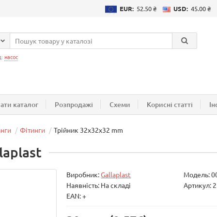
EUR:
52.50 ₴
USD:
45.00 ₴
д:
насос
ати каталог
Розпродажі
Схеми
Корисні статті
Ін
инги
Фітинги
Трійник 32х32х32 mm
aplast
Виробник:
Gallaplast
Модель:
0
Наявність: На складі
Артикул: 
EAN: +