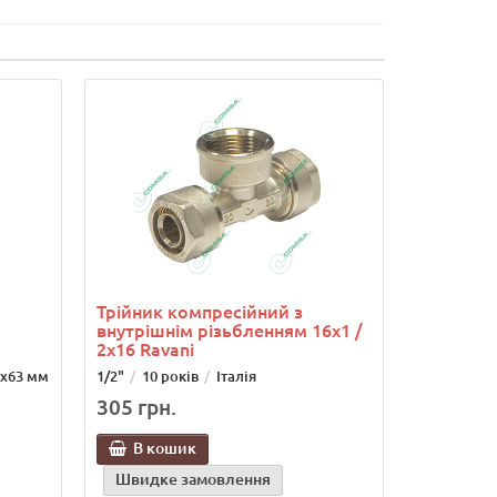
Трійник компресійний з
внутрішнім різьбленням 16х1 /
2х16 Ravani
3х63 мм
1/2"
10 років
Італія
305 грн.
В кошик
Швидке замовлення