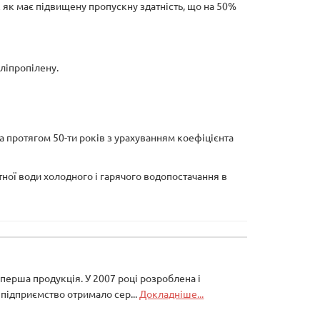
к як має підвищену пропускну здатність, що на 50%
ліпропілену.
а протягом 50-ти років з урахуванням коефіцієнта
ої води холодного і гарячого водопостачання в
а перша продукція. У 2007 році розроблена і
підприємство отримало сер...
Докладніше...