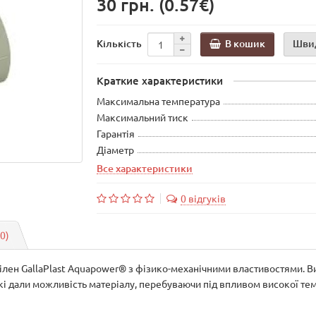
30 грн.
(0.57€)
В кошик
Шви
Кількість
Краткие характеристики
Максимальна температура
Максимальний тиск
Гарантія
Діаметр
Все характеристики
0 відгуків
(0)
ен GallaPlast Aquapower® з фізико-механічними властивостями. Вис
і дали можливість матеріалу, перебуваючи під впливом високої темп