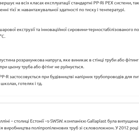
ершує на всіх класах експлуатації стандартні PP-Rі PEX системи, та
нні тієї ж навантажувальної здатності по тиску і температурі.
шарової екструзії та інноваційної сировини-термостабілізованого по
°С.
тима розрахункова напруга, яке виникає в стінці труби або фітинг
при цьому труба або фітінг не руйнується.
 застосовується при будівництві напірних трубопроводів для питн
школах, готелях і тд.
алліні – столиці Естонії –s-SWSW. компанією Gallaplast була випущен
я виробництва поліпропіленових труб зі скловолокном. У 2012 році 