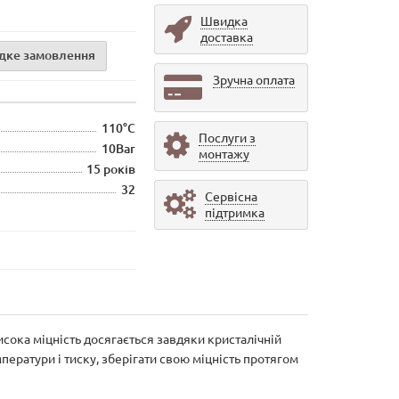
Швидка
доставка
дке замовлення
Зручна оплата
110°С
Послуги з
10Bar
монтажу
15 років
32
Сервісна
підтримка
ока міцність досягається завдяки кристалічній
ератури і тиску, зберігати свою міцність протягом