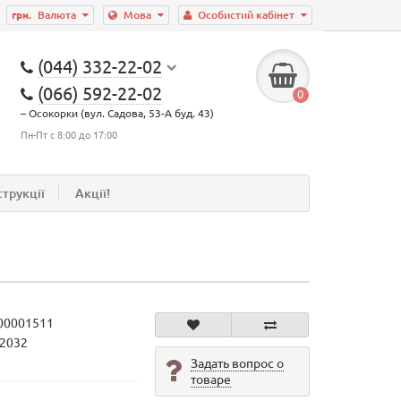
грн.
Валюта
Мова
Особистий кабінет
(044) 332-22-02
(066) 592-22-02
0
– Осокорки (вул. Садова, 53-А буд. 43)
Пн-Пт с 8:00 до 17:00
струкції
Акції!
00001511
22032
Задать вопрос о
товаре