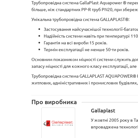
Трубопровідна система GallaPlast Aquapower ® перев
більше, ніж стандартних PP-R труб PN20, при збереже
Унікальна трубопровідна система GALLAPLAST®:
Застосування найсучаснішої технології-багато
Надійність системи навіть при температурі 110
Гарантія на всі вироби 15 років.
Термін експлуатації не менше 50-ти років.
Основним показником міцності системи служить допус
запасу міцності для кожного класу експлуатації, але 
Трубопровідна система GALLAPLAST AQUAPOWER® PP-R
житлових, адміністративних і промислових будівлях, 
Про виробника
Gallaplast
У жовтні 2005 року в Т
впроваджена технологі