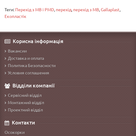
Теги:
Перехід з МВ і PMD
,
перехід
,
перехід з МВ
,
Gallaplast
,
Екопластік
Корисна інформація
Вакансии
Доставка и оплата
Политика Безопасности
Условия соглашения
Відділи компанії
Сервісний відділ
Монтажний відділ
Проектний відділ
Контакти
Осокорки