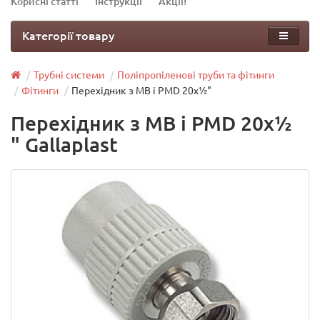
Корисні статті
Інструкції
Акції!
Категорії товару
Трубні системи
Поліпропіленові труби та фітинги
Фітинги
Перехідник з МВ і PMD 20x½"
Перехідник з МВ і PMD 20x½
" Gallaplast