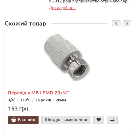
У 2012 році підприємство отримало сер...
Докладніше...
Схожий товар
Перехід з МВ і PMD 20x¾"
3/4"
110°C
15 років
20мм
153 грн.
В кошик
Швидке замовлення