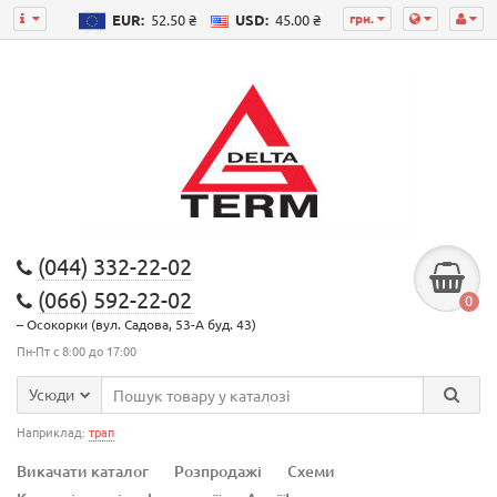
грн.
EUR:
52.50 ₴
USD:
45.00 ₴
(044) 332-22-02
(066) 592-22-02
0
– Осокорки (вул. Садова, 53-А буд. 43)
Пн-Пт с 8:00 до 17:00
Усюди
Наприклад:
трап
Викачати каталог
Розпродажі
Схеми