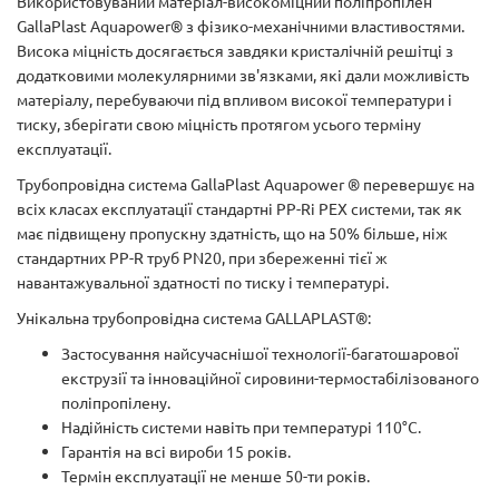
Використовуваний матеріал-високоміцний поліпропілен
GallaPlast Aquapower® з фізико-механічними властивостями.
Висока міцність досягається завдяки кристалічній решітці з
додатковими молекулярними зв'язками, які дали можливість
матеріалу, перебуваючи під впливом високої температури і
тиску, зберігати свою міцність протягом усього терміну
експлуатації.
Трубопровідна система GallaPlast Aquapower ® перевершує на
всіх класах експлуатації стандартні PP-Rі PEX системи, так як
має підвищену пропускну здатність, що на 50% більше, ніж
стандартних PP-R труб PN20, при збереженні тієї ж
навантажувальної здатності по тиску і температурі.
Унікальна трубопровідна система GALLAPLAST®:
Застосування найсучаснішої технології-багатошарової
екструзії та інноваційної сировини-термостабілізованого
поліпропілену.
Надійність системи навіть при температурі 110°С.
Гарантія на всі вироби 15 років.
Термін експлуатації не менше 50-ти років.