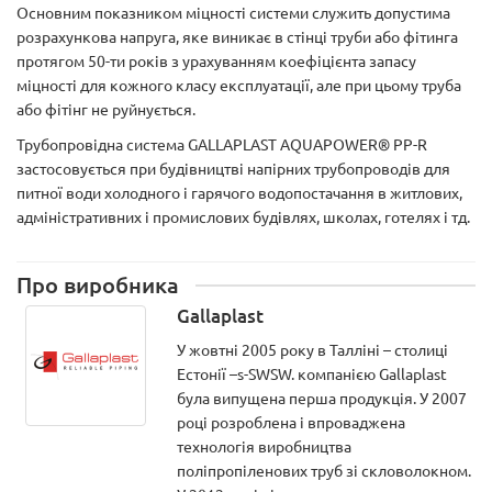
Основним показником міцності системи служить допустима
розрахункова напруга, яке виникає в стінці труби або фітинга
протягом 50-ти років з урахуванням коефіцієнта запасу
міцності для кожного класу експлуатації, але при цьому труба
або фітінг не руйнується.
Трубопровідна система GALLAPLAST AQUAPOWER® PP-R
застосовується при будівництві напірних трубопроводів для
питної води холодного і гарячого водопостачання в житлових,
адміністративних і промислових будівлях, школах, готелях і тд.
Про виробника
Gallaplast
У жовтні 2005 року в Талліні – столиці
Естонії –s-SWSW. компанією Gallaplast
була випущена перша продукція. У 2007
році розроблена і впроваджена
технологія виробництва
поліпропіленових труб зі скловолокном.