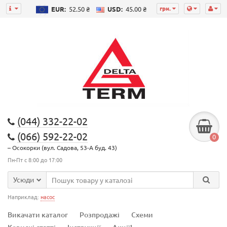
грн.
EUR:
52.50 ₴
USD:
45.00 ₴
(044) 332-22-02
(066) 592-22-02
0
– Осокорки (вул. Садова, 53-А буд. 43)
Пн-Пт с 8:00 до 17:00
Усюди
Наприклад:
насос
Викачати каталог
Розпродажі
Схеми