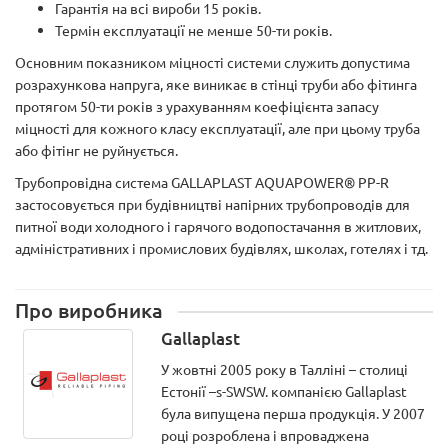
Гарантія на всі вироби 15 років.
Термін експлуатації не менше 50-ти років.
Основним показником міцності системи служить допустима
розрахункова напруга, яке виникає в стінці труби або фітинга
протягом 50-ти років з урахуванням коефіцієнта запасу
міцності для кожного класу експлуатації, але при цьому труба
або фітінг не руйнується.
Трубопровідна система GALLAPLAST AQUAPOWER® PP-R
застосовується при будівництві напірних трубопроводів для
питної води холодного і гарячого водопостачання в житлових,
адміністративних і промислових будівлях, школах, готелях і тд.
Про виробника
Gallaplast
У жовтні 2005 року в Талліні – столиці
Естонії –s-SWSW. компанією Gallaplast
була випущена перша продукція. У 2007
році розроблена і впроваджена