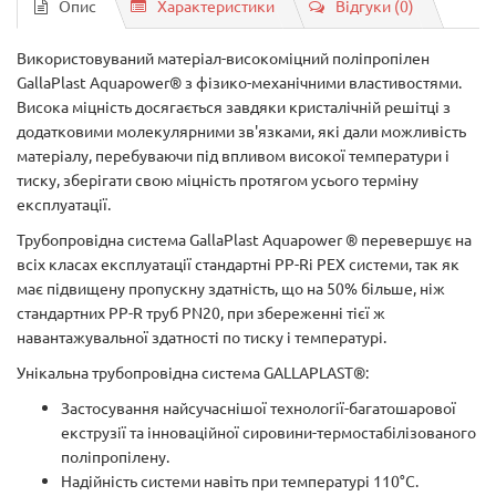
Опис
Характеристики
Відгуки (0)
Використовуваний матеріал-високоміцний поліпропілен
GallaPlast Aquapower® з фізико-механічними властивостями.
Висока міцність досягається завдяки кристалічній решітці з
додатковими молекулярними зв'язками, які дали можливість
матеріалу, перебуваючи під впливом високої температури і
тиску, зберігати свою міцність протягом усього терміну
експлуатації.
Трубопровідна система GallaPlast Aquapower ® перевершує на
всіх класах експлуатації стандартні PP-Rі PEX системи, так як
має підвищену пропускну здатність, що на 50% більше, ніж
стандартних PP-R труб PN20, при збереженні тієї ж
навантажувальної здатності по тиску і температурі.
Унікальна трубопровідна система GALLAPLAST®:
Застосування найсучаснішої технології-багатошарової
екструзії та інноваційної сировини-термостабілізованого
поліпропілену.
Надійність системи навіть при температурі 110°С.