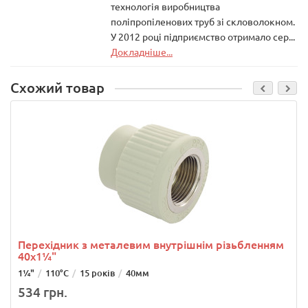
технологія виробництва
поліпропіленових труб зі скловолокном.
У 2012 році підприємство отримало сер...
Докладніше...
Схожий товар
Перехідник з металевим внутрішнім різьбленням
40х1¼"
1¼"
110°С
15 років
40мм
534 грн.