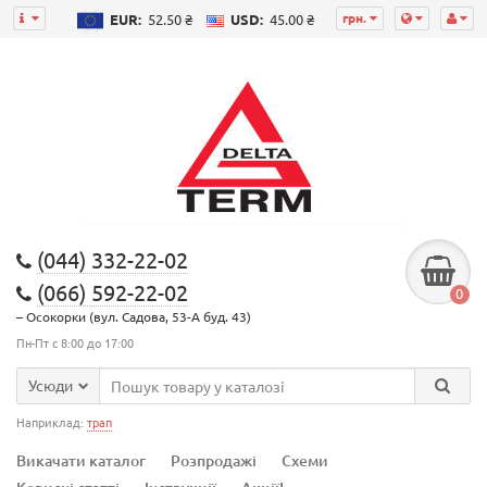
грн.
EUR:
52.50 ₴
USD:
45.00 ₴
(044) 332-22-02
(066) 592-22-02
0
– Осокорки (вул. Садова, 53-А буд. 43)
Пн-Пт с 8:00 до 17:00
Усюди
Наприклад:
трап
Викачати каталог
Розпродажі
Схеми