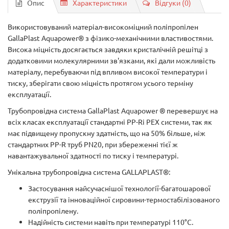
Опис
Характеристики
Відгуки (0)
Використовуваний матеріал-високоміцний поліпропілен
GallaPlast Aquapower® з фізико-механічними властивостями.
Висока міцність досягається завдяки кристалічній решітці з
додатковими молекулярними зв'язками, які дали можливість
матеріалу, перебуваючи під впливом високої температури і
тиску, зберігати свою міцність протягом усього терміну
експлуатації.
Трубопровідна система GallaPlast Aquapower ® перевершує на
всіх класах експлуатації стандартні PP-Rі PEX системи, так як
має підвищену пропускну здатність, що на 50% більше, ніж
стандартних PP-R труб PN20, при збереженні тієї ж
навантажувальної здатності по тиску і температурі.
Унікальна трубопровідна система GALLAPLAST®:
Застосування найсучаснішої технології-багатошарової
екструзії та інноваційної сировини-термостабілізованого
поліпропілену.
Надійність системи навіть при температурі 110°С.