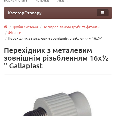
Корисні статті
Інструкції
Акції!
Категорії товару
Трубні системи
Поліпропіленові труби та фітинги
Фітинги
Перехідник з металевим зовнішнім різьбленням 16х½"
Перехідник з металевим
зовнішнім різьбленням 16х½
" Gallaplast