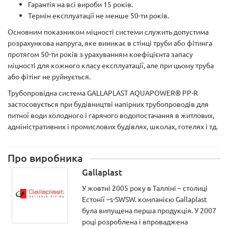
Гарантія на всі вироби 15 років.
Термін експлуатації не менше 50-ти років.
Основним показником міцності системи служить допустима
розрахункова напруга, яке виникає в стінці труби або фітинга
протягом 50-ти років з урахуванням коефіцієнта запасу
міцності для кожного класу експлуатації, але при цьому труба
або фітінг не руйнується.
Трубопровідна система GALLAPLAST AQUAPOWER® PP-R
застосовується при будівництві напірних трубопроводів для
питної води холодного і гарячого водопостачання в житлових,
адміністративних і промислових будівлях, школах, готелях і тд.
Про виробника
Gallaplast
У жовтні 2005 року в Талліні – столиці
Естонії –s-SWSW. компанією Gallaplast
була випущена перша продукція. У 2007
році розроблена і впроваджена