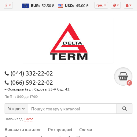
грн.
EUR:
52.50 ₴
USD:
45.00 ₴
(044) 332-22-02
(066) 592-22-02
0
– Осокорки (вул. Садова, 53-А буд. 43)
Пн-Пт с 8:00 до 17:00
Усюди
Наприклад:
насос
Викачати каталог
Розпродажі
Схеми