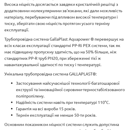
Висока міцність досягається завдяки кристалічній решітці з
додатковими молекулярними зв'язками, які дали можливість
матеріалу, перебуваючи під впливом високої температури і
тиску, зберігати свою міцність протягом усього терміну
експлуатації.
Трубопровідна система GallaPlast Aquapower ® перевершує на
всіх класах експлуатації стандартні PP-Rі PEX системи, так як
має підвищену пропускну здатність, що на 50% більше, ніж
стандартних PP-R труб PN20, при збереженні тієї ж
навантажувальної здатності по тиску і температурі.
Унікальна трубопровідна система GALLAPLAST®:
Застосування найсучаснішої технології-багатошарової
екструзії та інноваційної сировини-термостабілізованого
поліпропілену.
Надійність системи навіть при температурі 110°С.
Гарантія на всі вироби 15 років.
Термін експлуатації не менше 50-ти років.
Основним показником міцності системи служить допустима