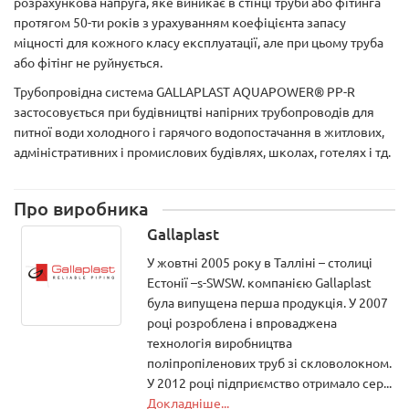
розрахункова напруга, яке виникає в стінці труби або фітинга
протягом 50-ти років з урахуванням коефіцієнта запасу
міцності для кожного класу експлуатації, але при цьому труба
або фітінг не руйнується.
Трубопровідна система GALLAPLAST AQUAPOWER® PP-R
застосовується при будівництві напірних трубопроводів для
питної води холодного і гарячого водопостачання в житлових,
адміністративних і промислових будівлях, школах, готелях і тд.
Про виробника
Gallaplast
У жовтні 2005 року в Талліні – столиці
Естонії –s-SWSW. компанією Gallaplast
була випущена перша продукція. У 2007
році розроблена і впроваджена
технологія виробництва
поліпропіленових труб зі скловолокном.
У 2012 році підприємство отримало сер...
Докладніше...