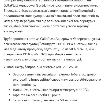
Використовуваний матеріал-високоміцний поліпропілен
GallaPlast Aquapower® з фізико-механічними властивостями.
Висока міцність досягається завдяки кристалічній решітці з
додатковими молекулярними зв'язками, які дали можливість
матеріалу, перебуваючи під впливом високої температури і
тиску, зберігати свою міцність протягом усього терміну
експлуатації.
Трубопровідна система GallaPlast Aquapower ® перевершує на
всіх класах експлуатації стандартні PP-Rі PEX системи, так як
має підвищену пропускну здатність, що на 50% більше, ніж
стандартних PP-R труб PN20, при збереженні тієї ж
навантажувальної здатності по тиску і температурі.
Унікальна трубопровідна система GALLAPLAST®:
Застосування найсучаснішої технології-багатошарової
екструзії та інноваційної сировини-термостабілізованого
поліпропілену.
Надійність системи навіть при температурі 110°С.
Гарантія на всі вироби 15 років.
Термін експлуатації не менше 50-ти років.