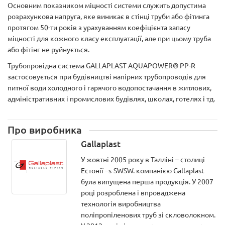
Основним показником міцності системи служить допустима
розрахункова напруга, яке виникає в стінці труби або фітинга
протягом 50-ти років з урахуванням коефіцієнта запасу
міцності для кожного класу експлуатації, але при цьому труба
або фітінг не руйнується.
Трубопровідна система GALLAPLAST AQUAPOWER® PP-R
застосовується при будівництві напірних трубопроводів для
питної води холодного і гарячого водопостачання в житлових,
адміністративних і промислових будівлях, школах, готелях і тд.
Про виробника
Gallaplast
У жовтні 2005 року в Талліні – столиці
Естонії –s-SWSW. компанією Gallaplast
була випущена перша продукція. У 2007
році розроблена і впроваджена
технологія виробництва
поліпропіленових труб зі скловолокном.