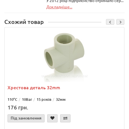
У 2012 році підприємство отримало сер...
Докладніше...
Схожий товар
Хрестова деталь 32mm
110°C
10Bar
15 років
32мм
176 грн.
Під замовлення