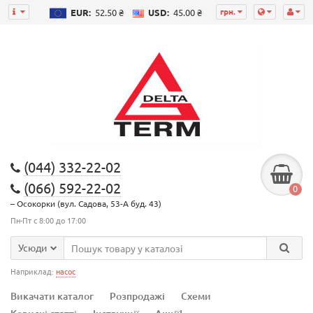
грн.
EUR:
52.50 ₴
USD:
45.00 ₴
(044) 332-22-02
(066) 592-22-02
0
– Осокорки (вул. Садова, 53-А буд. 43)
Пн-Пт с 8:00 до 17:00
Усюди
Наприклад:
насос
Викачати каталог
Розпродажі
Схеми