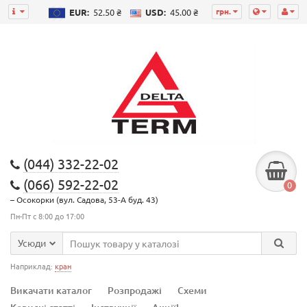
грн.
EUR:
52.50 ₴
USD:
45.00 ₴
(044) 332-22-02
(066) 592-22-02
0
– Осокорки (вул. Садова, 53-А буд. 43)
Пн-Пт с 8:00 до 17:00
Усюди
Наприклад:
кран
Викачати каталог
Розпродажі
Схеми