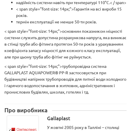
надійність системи навіть при температурі 110°С.< / span>
< span style="font-size: 14px;">Гарантія на всі вироби 15
років.
термін експлуатації не менше 50-ти років.
< span style="font-size: 14px;">основним показником міцності
системи служить допустима розрахункова напруга, яка виникає
в стінці труби або фітинга протягом 50-ти років з урахуванням
коефіцієнта запасу міцності для кожного класу експлуатації,
але при цьому труба або фітінг не руйнується.
< span style="font-size: 14px;">трубопровідна система
GALLAPLAST AQUAPOWER® PP-R застосовується при
будівництві напірних трубопроводів для питної води холодного
і гарячого водопостачання в житлових, адміністративних і
промислових будівлях, школах, готелях і тд.
Про виробника
Gallaplast
У жовтні 2005 року в Талліні – столиці