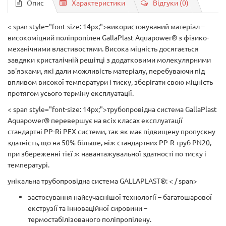
Опис
Характеристики
Відгуки (0)
< span style="font-size: 14px;">використовуваний матеріал –
високоміцний поліпропілен GallaPlast Aquapower® з фізико-
механічними властивостями. Висока міцність досягається
завдяки кристалічній решітці з додатковими молекулярними
зв'язками, які дали можливість матеріалу, перебуваючи під
впливом високої температури і тиску, зберігати свою міцність
протягом усього терміну експлуатації.
< span style="font-size: 14px;">трубопровідна система GallaPlast
Aquapower® перевершує на всіх класах експлуатації
стандартні PP-Rі PEX системи, так як має підвищену пропускну
здатність, що на 50% більше, ніж стандартних PP-R труб PN20,
при збереженні тієї ж навантажувальної здатності по тиску і
температурі.
унікальна трубопровідна система GALLAPLAST®: < / span>
застосування найсучаснішої технології – багатошарової
екструзії та інноваційної сировини –
термостабілізованого поліпропілену.