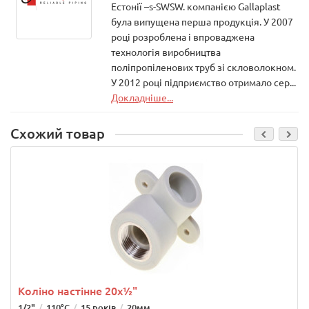
Естонії –s-SWSW. компанією Gallaplast
була випущена перша продукція. У 2007
році розроблена і впроваджена
технологія виробництва
поліпропіленових труб зі скловолокном.
У 2012 році підприємство отримало сер...
Докладніше...
Схожий товар
Коліно настінне 20х½"
1/2"
110°C
15 років
20мм