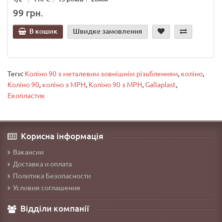
99 грн.
В кошик
Швидке замовлення
Теги:
Коліно 90 з металевим зовнішнім різьбленням
,
коліно
,
Коліно 90
,
коліно з МРН
,
Коліно 90 з МРН
,
Gallaplast
,
Екопластик
Корисна інформація
Вакансии
Доставка и оплата
Политика Безопасности
Условия соглашения
Відділи компанії