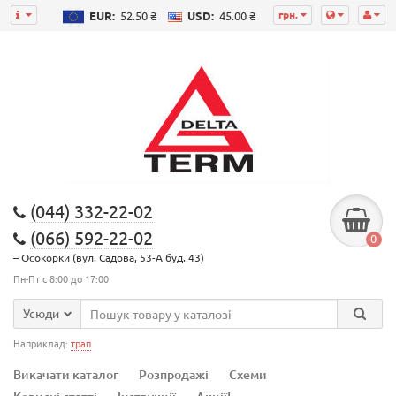
грн.
EUR:
52.50 ₴
USD:
45.00 ₴
(044) 332-22-02
(066) 592-22-02
0
– Осокорки (вул. Садова, 53-А буд. 43)
Пн-Пт с 8:00 до 17:00
Усюди
Наприклад:
трап
Викачати каталог
Розпродажі
Схеми