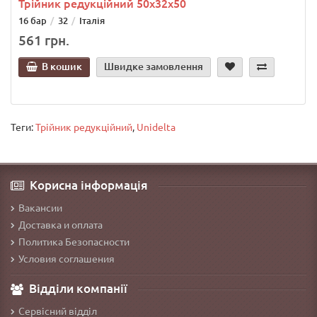
Трійник редукційний 50х32х50
16 бар
32
Італія
561 грн.
В кошик
Швидке замовлення
Теги:
Трійник редукційний
,
Unidelta
Корисна інформація
Вакансии
Доставка и оплата
Политика Безопасности
Условия соглашения
Відділи компанії
Сервісний відділ