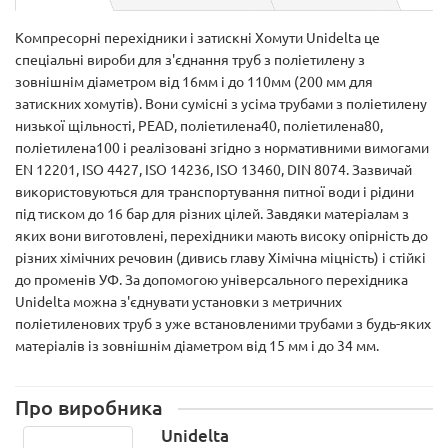
Компресорні перехідники і затискні Хомути Unidelta це
спеціальні вироби для з'єднання труб з поліетилену з
зовнішнім діаметром від 16мм і до 110мм (200 мм для
затискних хомутів). Вони сумісні з усіма трубами з поліетилену
низької щільності, PEAD, поліетилена40, поліетилена80,
поліетилена100 і реалізовані згідно з нормативними вимогами
EN 12201, ISO 4427, ISO 14236, ISO 13460, DIN 8074. Зазвичай
використовуються для транспортування питної води і рідини
під тиском до 16 бар для різних цілей. Завдяки матеріалам з
яких вони виготовлені, перехідники мають високу опірність до
різних хімічних речовин (дивись главу Хімічна міцність) і стійкі
до променів УФ. За допомогою універсального перехідника
Unidelta можна з'єднувати установки з метричних
поліетиленових труб з уже встановленими трубами з будь-яких
матеріалів із зовнішнім діаметром від 15 мм і до 34 мм.
Про виробника
Unidelta