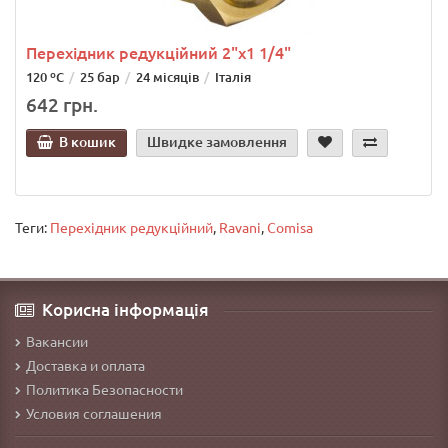
Перехідник редукційний 2"х1 1/4"
120 ºС
25 бар
24 місяців
Італія
642 грн.
В кошик
Швидке замовлення
Теги:
Перехідник редукційний
,
Ravani
,
Comisa
Корисна інформація
Вакансии
Доставка и оплата
Политика Безопасности
Условия соглашения