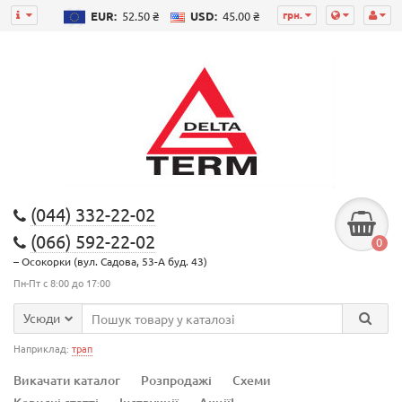
грн.
EUR:
52.50 ₴
USD:
45.00 ₴
(044) 332-22-02
(066) 592-22-02
0
– Осокорки (вул. Садова, 53-А буд. 43)
Пн-Пт с 8:00 до 17:00
Усюди
Наприклад:
трап
Викачати каталог
Розпродажі
Схеми