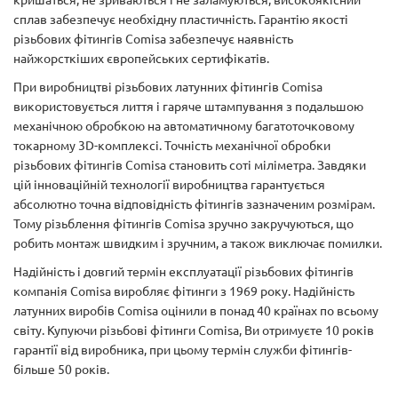
сплав забезпечує необхідну пластичність. Гарантію якості
різьбових фітингів Comisa забезпечує наявність
найжорсткіших європейських сертифікатів.
При виробництві різьбових латунних фітингів Comisa
використовується лиття і гаряче штампування з подальшою
механічною обробкою на автоматичному багатоточковому
токарному 3D-комплексі. Точність механічної обробки
різьбових фітингів Comisa становить соті міліметра. Завдяки
цій інноваційній технології виробництва гарантується
абсолютно точна відповідність фітингів зазначеним розмірам.
Тому різьблення фітингів Comisa зручно закручуються, що
робить монтаж швидким і зручним, а також виключає помилки.
Надійність і довгий термін експлуатації різьбових фітингів
компанія Comisa виробляє фітинги з 1969 року. Надійність
латунних виробів Comisa оцінили в понад 40 країнах по всьому
світу. Купуючи різьбові фітинги Comisa, Ви отримуєте 10 років
гарантії від виробника, при цьому термін служби фітингів-
більше 50 років.