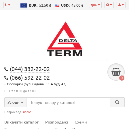
грн.
EUR:
52.50 ₴
USD:
45.00 ₴
(044) 332-22-02
(066) 592-22-02
0
– Осокорки (вул. Садова, 53-А буд. 43)
Пн-Пт с 8:00 до 17:00
Усюди
Наприклад:
насос
Викачати каталог
Розпродажі
Схеми