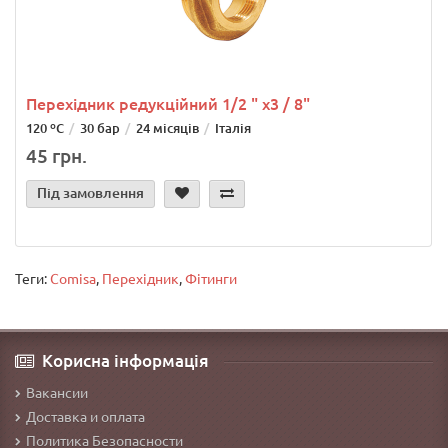
Перехідник редукційний 1/2 " х3 / 8"
120 ºС
30 бар
24 місяців
Італія
45 грн.
Під замовлення
Теги:
Comisa
,
Перехідник
,
Фітинги
Корисна інформація
Вакансии
Доставка и оплата
Политика Безопасности