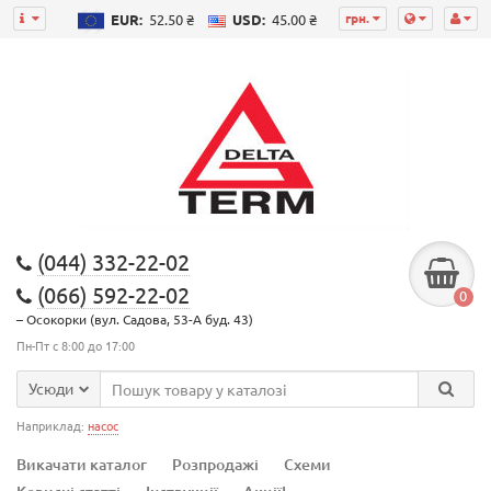
грн.
EUR:
52.50 ₴
USD:
45.00 ₴
(044) 332-22-02
(066) 592-22-02
0
– Осокорки (вул. Садова, 53-А буд. 43)
Пн-Пт с 8:00 до 17:00
Усюди
Наприклад:
насос
Викачати каталог
Розпродажі
Схеми