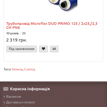
Трубопровід Microflex DUO PRIMO 125 / 2x25,/2,3
CH PN6
10 років
25
2 319 грн.
Під замовлення
Теги:
Ніпель
,
Comisa
Корисна інформація
Вакансии
Доставка и оплата