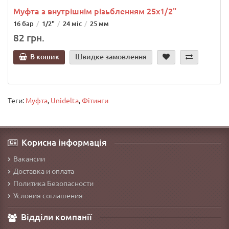
Муфта з внутрішнім різьбленням 25х1/2"
16 бар
1/2"
24 міс
25 мм
82 грн.
В кошик
Швидке замовлення
Теги:
Муфта
,
Unidelta
,
Фітинги
Корисна інформація
Вакансии
Доставка и оплата
Политика Безопасности
Условия соглашения
Відділи компанії