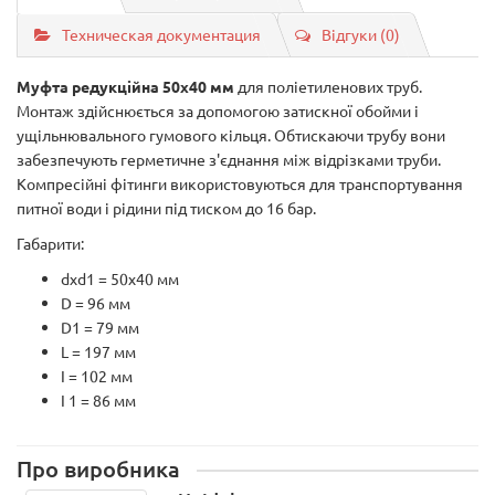
Техническая документация
Відгуки (0)
Муфта редукційна 50х40 мм
для поліетиленових труб.
Монтаж здійснюється за допомогою затискної обойми і
ущільнювального гумового кільця. Обтискаючи трубу вони
забезпечують герметичне з'єднання між відрізками труби.
Компресійні фітинги використовуються для транспортування
питної води і рідини під тиском до 16 бар.
Габарити:
dxd1 = 50х40 мм
D = 96 мм
D1 = 79 мм
L = 197 мм
I = 102 мм
I 1 = 86 мм
Про виробника