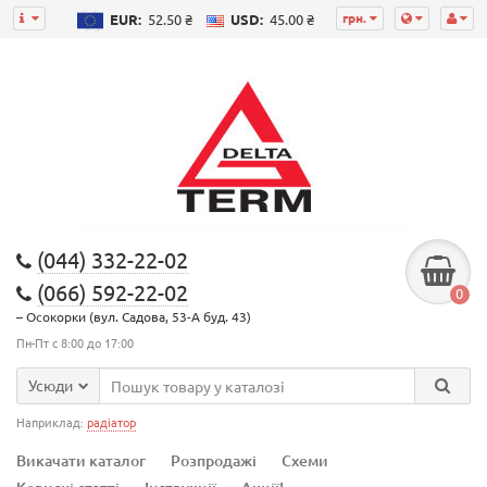
грн.
EUR:
52.50 ₴
USD:
45.00 ₴
(044) 332-22-02
(066) 592-22-02
0
– Осокорки (вул. Садова, 53-А буд. 43)
Пн-Пт с 8:00 до 17:00
Усюди
Наприклад:
радіатор
Викачати каталог
Розпродажі
Схеми