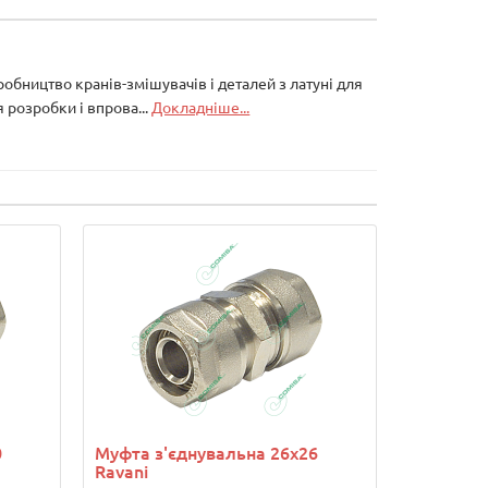
робництво кранів-змішувачів і деталей з латуні для
 розробки і впрова...
Докладніше...
0
Муфта з'єднувальна 26х26
Ravani