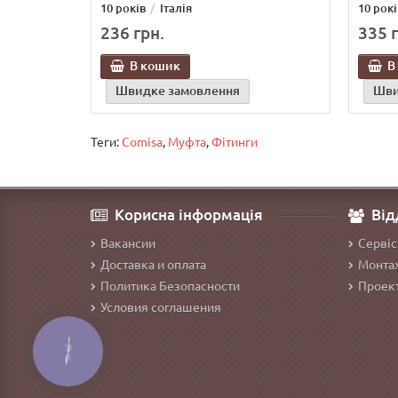
10 років
Італія
10 рокі
236 грн.
335 г
В кошик
В
Швидке замовлення
Шви
Теги:
Comisa
,
Муфта
,
Фітинги
Корисна інформація
Від
Вакансии
Сервіс
Доставка и оплата
Монтаж
Политика Безопасности
Проект
Условия соглашения
КНОПКА
ЗВ'ЯЗКУ