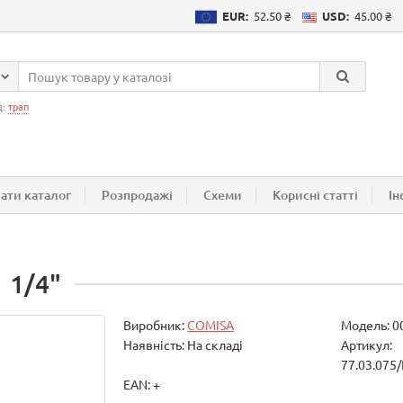
EUR:
52.50 ₴
USD:
45.00 ₴
д:
трап
ати каталог
Розпродажі
Схеми
Корисні статті
Ін
 1/4"
Виробник:
COMISA
Модель:
0
Наявність: На складі
Артикул:
77.03.075
EAN: +