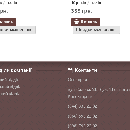
в
Італія
10 років
Італія
рн.
355 грн.
 кошик
В кошик
дке замовлення
Швидке замовлення
діли компанії
Контакти
ний відділ
Осокорки
ний відділ
вул. Садова, 53а, буд. 43 (заїзд з 
ний відділ
Колекторна)
(044) 332-22-02
(066) 592-22-02
(098) 792-22-02