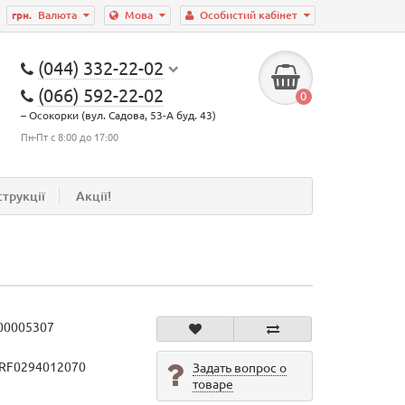
грн.
Валюта
Мова
Особистий кабінет
(044) 332-22-02
(066) 592-22-02
0
– Осокорки (вул. Садова, 53-А буд. 43)
Пн-Пт с 8:00 до 17:00
струкції
Акції!
00005307
/RF0294012070
Задать вопрос о
товаре