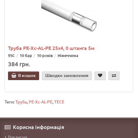
Труба РЕ-Хс-АL-РЕ 25х4, 0 штанга 5м
95С
10 бар
10 років
Німеччина
384 грн.
В кошик
Швидке замовлення
Теги:
Труба
,
РЕ-Хс-АL-РЕ
,
TECE
Корисна інформація
Вакансии