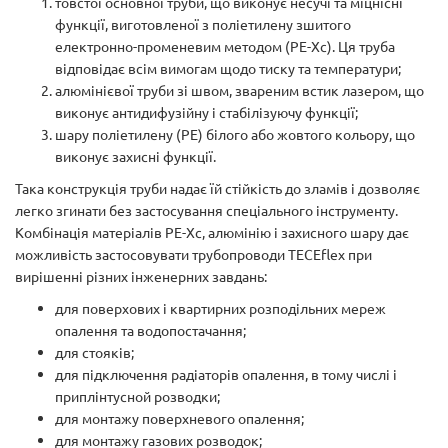
товстої основної труби, що виконує несучі та міцнісні
функції, виготовленої з поліетилену зшитого
електронно-променевим методом (РЕ-Хс). Ця труба
відповідає всім вимогам щодо тиску та температури;
алюмінієвої труби зі швом, звареним встик лазером, що
виконує антидифузійну і стабілізуючу функції;
шару поліетилену (РЕ) білого або жовтого кольору, що
виконує захисні функції.
Така конструкція труби надає їй стійкість до зламів і дозволяє
легко згинати без застосування спеціального інструменту.
Комбінація матеріалів РЕ-Хс, алюмінію і захисного шару дає
можливість застосовувати трубопроводи TECEflex при
вирішенні різних інженерних завдань:
для поверхових і квартирних розподільних мереж
опалення та водопостачання;
для стояків;
для підключення радіаторів опалення, в тому числі і
приплінтусной розводки;
для монтажу поверхневого опалення;
для монтажу газових розводок;