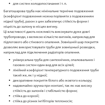
для систем холодопостачання і т. п.
Багатошарова труба має мінімальне термічне подовження
(коефіцієнт подовження можна порівняти з подовженням
мідної труби), разом з цим забезпечує стійкість форми і
міцність до залому в місцях вигину.
Ці властивості дають можливість виконувати дуже довгі
трубопроводи, з великою кількістю вигинів, наприклад для
підлогового або стінового опалення. Зовнішній шар покриття
дозволяє використовувати труби для зовнішньої розводки,
наприклад для підключення радіаторів опалення.
універсальна труба для сантехнічних, опалювальних і
газових систем-один вид для всіх цілей;
лінійний коефіцієнт температурного подовження труби
такий же, як і у мідної;
декоративне покриття білого або жовтого кольору;
надзвичайно зручна при монтажі, так як має високу
стійкість до заломів і стабільністю форми;
стійка до корозії;
стійка до різних інгібіторів теплоносія;