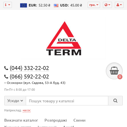
грн.
EUR:
52.50 ₴
USD:
45.00 ₴
(044) 332-22-02
(066) 592-22-02
0
– Осокорки (вул. Садова, 53-А буд. 43)
Пн-Пт с 8:00 до 17:00
Усюди
Наприклад:
насос
Викачати каталог
Розпродажі
Схеми