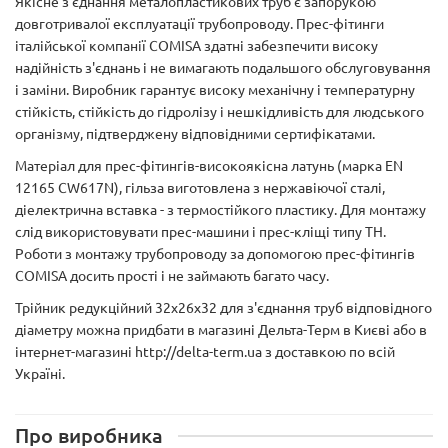
Якісне з'єднання металопластикових труб є запорукою
довготривалої експлуатації трубопроводу. Прес-фітинги
італійської компанії COMISA здатні забезпечити високу
надійність з'єднань і не вимагають подальшого обслуговування
і заміни. Виробник гарантує високу механічну і температурну
стійкість, стійкість до гідролізу і нешкідливість для людського
організму, підтверджену відповідними сертифікатами.
Матеріал для прес-фітингів-високоякісна латунь (марка EN
12165 CW617N), гільза виготовлена з нержавіючої сталі,
діелектрична вставка - з термостійкого пластику. Для монтажу
слід використовувати прес-машини і прес-кліщі типу ТН.
Роботи з монтажу трубопроводу за допомогою прес-фітингів
COMISA досить прості і не займають багато часу.
Трійник редукційний 32х26х32 для з'єднання труб відповідного
діаметру можна придбати в магазині Дельта-Терм в Києві або в
інтернет-магазині http://delta-term.ua з доставкою по всій
Україні.
Про виробника