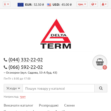
грн.
EUR:
52.50 ₴
USD:
45.00 ₴
(044) 332-22-02
(066) 592-22-02
0
– Осокорки (вул. Садова, 53-А буд. 43)
Пн-Пт с 8:00 до 17:00
Усюди
Наприклад:
трап
Викачати каталог
Розпродажі
Схеми