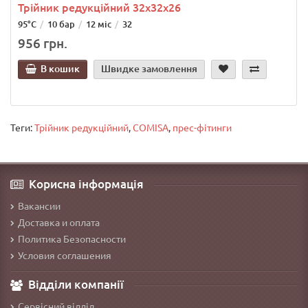
Трійник редукційний 32х32х26
95°C
10 бар
12 міс
32
956 грн.
В кошик
Швидке замовлення
Теги:
Трійник редукційний
,
COMISA
,
прес-фітинги
Корисна інформація
Вакансии
Доставка и оплата
Политика Безопасности
Условия соглашения
Відділи компанії
Сервісний відділ