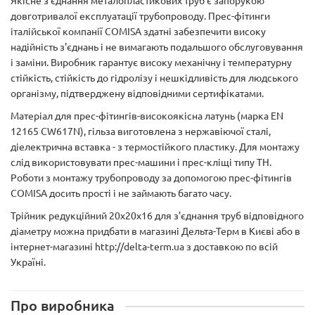
Якісне з'єднання металопластикових труб є запорукою
довготривалої експлуатації трубопроводу. Прес-фітинги
італійської компанії COMISA здатні забезпечити високу
надійність з'єднань і не вимагають подальшого обслуговування
і заміни. Виробник гарантує високу механічну і температурну
стійкість, стійкість до гідролізу і нешкідливість для людського
організму, підтверджену відповідними сертифікатами.
Матеріал для прес-фітингів-високоякісна латунь (марка EN
12165 CW617N), гільза виготовлена з нержавіючої сталі,
діелектрична вставка - з термостійкого пластику. Для монтажу
слід використовувати прес-машини і прес-кліщі типу ТН.
Роботи з монтажу трубопроводу за допомогою прес-фітингів
COMISA досить прості і не займають багато часу.
Трійник редукційний 20х20х16 для з'єднання труб відповідного
діаметру можна придбати в магазині Дельта-Терм в Києві або в
інтернет-магазині http://delta-term.ua з доставкою по всій
Україні.
Про виробника