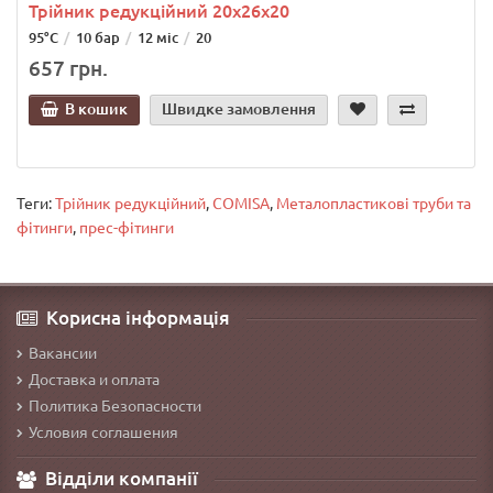
Трійник редукційний 20х26х20
95°C
10 бар
12 міс
20
657 грн.
В кошик
Швидке замовлення
Теги:
Трійник редукційний
,
COMISA
,
Металопластикові труби та
фітинги
,
прес-фітинги
Корисна інформація
Вакансии
Доставка и оплата
Политика Безопасности
Условия соглашения
Відділи компанії