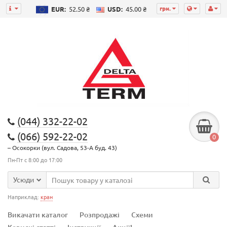
грн.
EUR:
52.50 ₴
USD:
45.00 ₴
(044) 332-22-02
(066) 592-22-02
0
– Осокорки (вул. Садова, 53-А буд. 43)
Пн-Пт с 8:00 до 17:00
Усюди
Наприклад:
кран
Викачати каталог
Розпродажі
Схеми