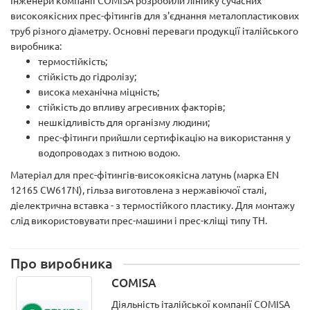
Інженери компанії COMISA розробили лінійку сучасних
високоякісних прес-фітингів для з'єднання металопластикових
труб різного діаметру. Основні переваги продукції італійського
виробника:
термостійкість;
стійкість до гідролізу;
висока механічна міцність;
стійкість до впливу агресивних факторів;
нешкідливість для організму людини;
прес-фітинги прийшли сертифікацію на використання у
водопроводах з питною водою.
Матеріал для прес-фітингів-високоякісна латунь (марка EN
12165 CW617N), гільза виготовлена з нержавіючої сталі,
діелектрична вставка - з термостійкого пластику. Для монтажу
слід використовувати прес-машини і прес-кліщі типу ТН.
Про виробника
COMISA
Діяльність італійської компанії COMISA