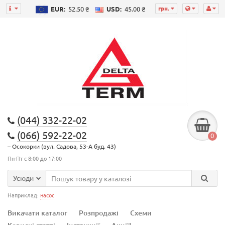
грн.
EUR:
52.50 ₴
USD:
45.00 ₴
(044) 332-22-02
(066) 592-22-02
0
– Осокорки (вул. Садова, 53-А буд. 43)
Пн-Пт с 8:00 до 17:00
Усюди
Наприклад:
насос
Викачати каталог
Розпродажі
Схеми