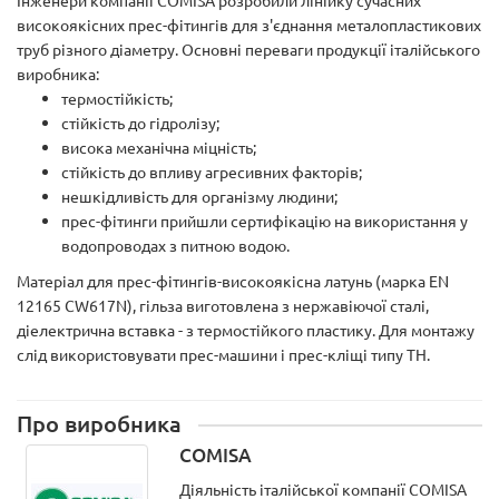
Інженери компанії COMISA розробили лінійку сучасних
високоякісних прес-фітингів для з'єднання металопластикових
труб різного діаметру. Основні переваги продукції італійського
виробника:
термостійкість;
стійкість до гідролізу;
висока механічна міцність;
стійкість до впливу агресивних факторів;
нешкідливість для організму людини;
прес-фітинги прийшли сертифікацію на використання у
водопроводах з питною водою.
Матеріал для прес-фітингів-високоякісна латунь (марка EN
12165 CW617N), гільза виготовлена з нержавіючої сталі,
діелектрична вставка - з термостійкого пластику. Для монтажу
слід використовувати прес-машини і прес-кліщі типу ТН.
Про виробника
COMISA
Діяльність італійської компанії COMISA