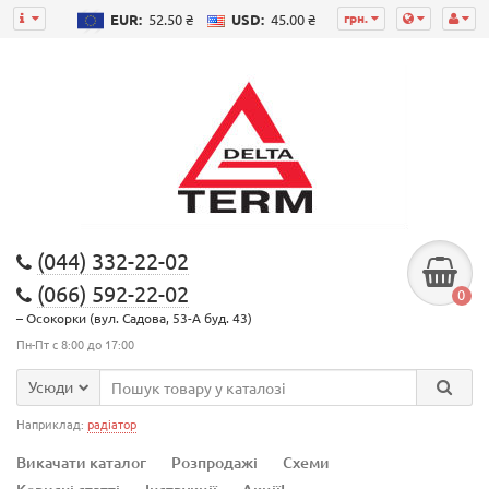
грн.
EUR:
52.50 ₴
USD:
45.00 ₴
(044) 332-22-02
(066) 592-22-02
0
– Осокорки (вул. Садова, 53-А буд. 43)
Пн-Пт с 8:00 до 17:00
Усюди
Наприклад:
радіатор
Викачати каталог
Розпродажі
Схеми