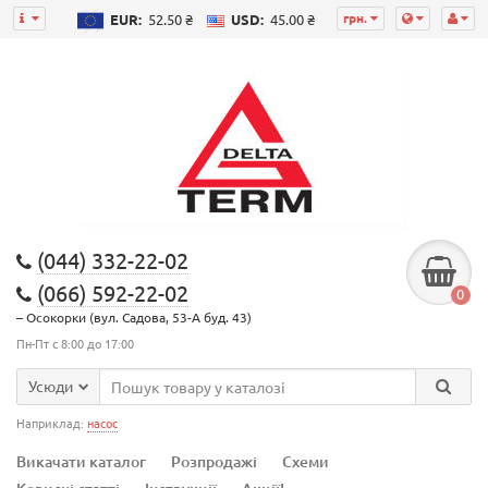
грн.
EUR:
52.50 ₴
USD:
45.00 ₴
(044) 332-22-02
(066) 592-22-02
0
– Осокорки (вул. Садова, 53-А буд. 43)
Пн-Пт с 8:00 до 17:00
Усюди
Наприклад:
насос
Викачати каталог
Розпродажі
Схеми