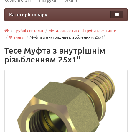
Корисні статті
Інструкції
Акції!
Категорії товару
Трубні системи
Металопластикові труби та фітинги
Фітинги
Муфта з внутрішнім різьбленням 25х1"
Tece Муфта з внутрішнім
різьбленням 25х1"