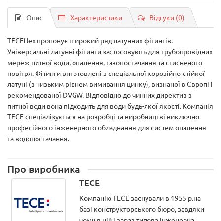
Опис
Характеристики
Відгуки (0)
TECEflex пропонує широкий ряд латунних фітингів.
Універсальні латунні фітинги застосовують для трубопровідних
мереж питної води, опалення, газопостачання та стисненого
повітря. Фітинги виготовлені з спеціальної корозійно-стійкої
латуні (з низьким рівнем вимивання цинку), визнаної в Європі і
рекомендованої DVGW. Відповідно до чинних директив з
питної води вона підходить для води будь-якої якості. Компанія
TECE спеціалізується на розробці та виробництві виключно
професійного інженерного обладнання для систем опалення
та водопостачання.
Про виробника
TECE
Компанію ТЕСЕ заснували в 1955 р.на
базі конструкторського бюро, завдяки
чому в ній і зараз типова інженерна