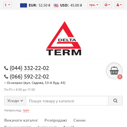
грн.
EUR:
52.50 ₴
USD:
45.00 ₴
(044) 332-22-02
(066) 592-22-02
0
– Осокорки (вул. Садова, 53-А буд. 43)
Пн-Пт с 8:00 до 17:00
Усюди
Наприклад:
трап
Викачати каталог
Розпродажі
Схеми