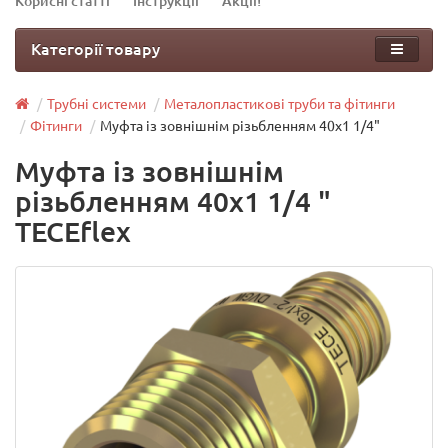
Корисні статті
Інструкції
Акції!
Категорії товару
Трубні системи
Металопластикові труби та фітинги
Фітинги
Муфта із зовнішнім різьбленням 40х1 1/4"
Муфта із зовнішнім
різьбленням 40х1 1/4 "
TECEflex