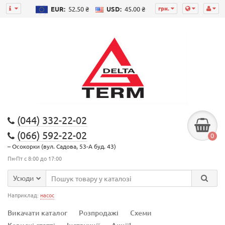
грн.
EUR:
52.50 ₴
USD:
45.00 ₴
(044) 332-22-02
(066) 592-22-02
0
– Осокорки (вул. Садова, 53-А буд. 43)
Пн-Пт с 8:00 до 17:00
Усюди
Наприклад:
насос
Викачати каталог
Розпродажі
Схеми