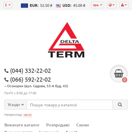
грн.
EUR:
52.50 ₴
USD:
45.00 ₴
(044) 332-22-02
(066) 592-22-02
0
– Осокорки (вул. Садова, 53-А буд. 43)
Пн-Пт с 8:00 до 17:00
Усюди
Наприклад:
насос
Викачати каталог
Розпродажі
Схеми