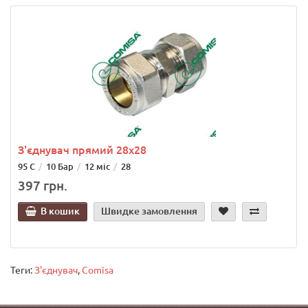
З'єднувач прямий 28х28
95 С
10 Бар
12 міс
28
397 грн.
В кошик
Швидке замовлення
Теги:
З'єднувач
,
Comisa