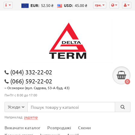
грн.
EUR:
52.50 ₴
USD:
45.00 ₴
(044) 332-22-02
(066) 592-22-02
0
– Осокорки (вул. Садова, 53-А буд. 43)
Пн-Пт с 8:00 до 17:00
Усюди
Наприклад:
радіатор
Викачати каталог
Розпродажі
Схеми