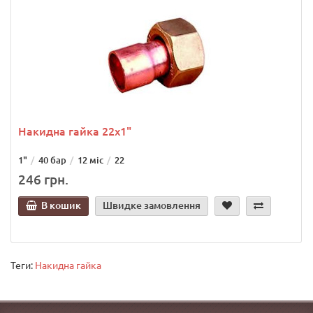
Накидна гайка 22х1"
1"
40 бар
12 міс
22
246 грн.
В кошик
Швидке замовлення
Теги:
Накидна гайка