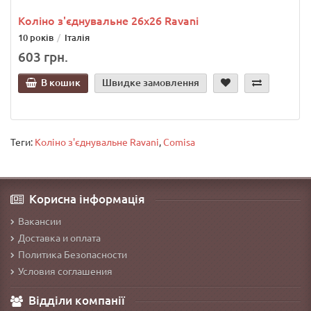
Коліно з'єднувальне 26х26 Ravani
10 років
Італія
603 грн.
В кошик
Швидке замовлення
Теги:
Коліно з'єднувальне Ravani
,
Comisa
Корисна інформація
Вакансии
Доставка и оплата
Политика Безопасности
Условия соглашения
Відділи компанії