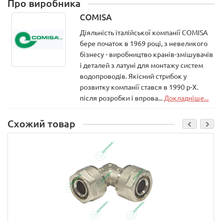
Про виробника
COMISA
Діяльність італійської компанії COMISA
бере початок в 1969 році, з невеликого
бізнесу - виробництво кранів-змішувачів
і деталей з латуні для монтажу систем
водопроводів. Якісний стрибок у
розвитку компанії стався в 1990 р-Х.
після розробки і впрова...
Докладніше...
Схожий товар