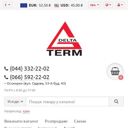
грн.
EUR:
52.50 ₴
USD:
45.00 ₴
(044) 332-22-02
(066) 592-22-02
0
– Осокорки (вул. Садова, 53-А буд. 43)
Пн-Пт с 8:00 до 17:00
Усюди
Наприклад:
кран
Викачати каталог
Розпродажі
Схеми