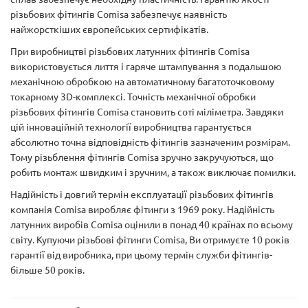
різьбових фітингів Comisa забезпечує наявність
найжорсткіших європейських сертифікатів.
При виробництві різьбових латунних фітингів Comisa
використовується лиття і гаряче штампування з подальшою
механічною обробкою на автоматичному багатоточковому
токарному 3D-комплексі. Точність механічної обробки
різьбових фітингів Comisa становить соті міліметра. Завдяки
цій інноваційній технології виробництва гарантується
абсолютно точна відповідність фітингів зазначеним розмірам.
Тому різьблення фітингів Comisa зручно закручуються, що
робить монтаж швидким і зручним, а також виключає помилки.
Надійність і довгий термін експлуатації різьбових фітингів
компанія Comisa виробляє фітинги з 1969 року. Надійність
латунних виробів Comisa оцінили в понад 40 країнах по всьому
світу. Купуючи різьбові фітинги Comisa, Ви отримуєте 10 років
гарантії від виробника, при цьому термін служби фітингів-
більше 50 років.