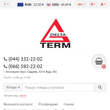
грн.
EUR:
52.50 ₴
USD:
45.00 ₴
(044) 332-22-02
(066) 592-22-02
0
– Осокорки (вул. Садова, 53-А буд. 43)
Пн-Пт с 8:00 до 17:00
Усюди
Наприклад:
насос
Викачати каталог
Розпродажі
Схеми