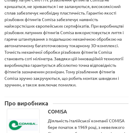
кришаться, не зриваються і не заламуються, високоякісний
сплав забезпечує необхідну пластичність. Гарантію якості
різьбових фітингів Comisa забезпечує наявність
найжорсткіших європейських сертифікатів. При виробництві
різьбових латунних фітингів Comisa використовується лиття і
гаряче штампування з подальшою механічною обробкою на
автоматичному багатоточковому токарному 3D-комплексі.
Точність механічної обробки різьбових фітингів Comisa
становить соті міліметра. Завдяки цій інноваційній технології
виробництва гарантується абсолютно точна відповідність
фітингів зазначеним розмірам. Тому різьблення фітингів
Comisa зручно закручуються, що робить монтаж швидким і
зручним, а також виключає помилки.
Про виробника
COMISA
Діяльність італійської компанії COMISA
бере початок в 1969 році, з невеликого