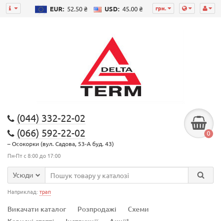
грн.
EUR:
52.50 ₴
USD:
45.00 ₴
(044) 332-22-02
(066) 592-22-02
0
– Осокорки (вул. Садова, 53-А буд. 43)
Пн-Пт с 8:00 до 17:00
Усюди
Наприклад:
трап
Викачати каталог
Розпродажі
Схеми