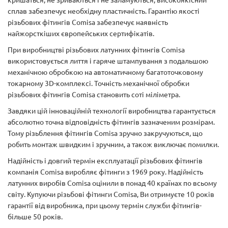
сплав забезпечує необхідну пластичність. Гарантію якості
різьбових фітингів Comisa забезпечує наявність
найжорсткіших європейських сертифікатів.
При виробництві різьбових латунних фітингів Comisa
використовується лиття і гаряче штампування з подальшою
механічною обробкою на автоматичному багатоточковому
токарному 3D-комплексі. Точність механічної обробки
різьбових фітингів Comisa становить соті міліметра.
Завдяки цій інноваційній технології виробництва гарантується
абсолютно точна відповідність фітингів зазначеним розмірам.
Тому різьблення фітингів Comisa зручно закручуються, що
робить монтаж швидким і зручним, а також виключає помилки.
Надійність і довгий термін експлуатації різьбових фітингів
компанія Comisa виробляє фітинги з 1969 року. Надійність
латунних виробів Comisa оцінили в понад 40 країнах по всьому
світу. Купуючи різьбові фітинги Comisa, Ви отримуєте 10 років
гарантії від виробника, при цьому термін служби фітингів-
більше 50 років.