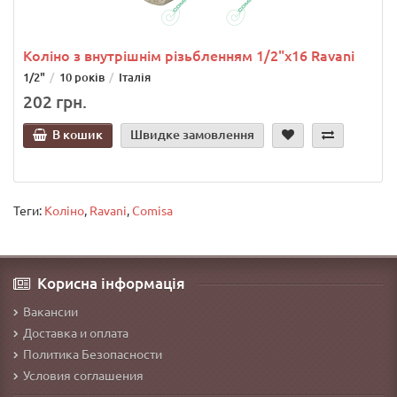
Коліно з внутрішнім різьбленням 1/2"х16 Ravani
1/2"
10 років
Італія
202 грн.
В кошик
Швидке замовлення
Теги:
Коліно
,
Ravani
,
Comisa
Корисна інформація
Вакансии
Доставка и оплата
Политика Безопасности
Условия соглашения