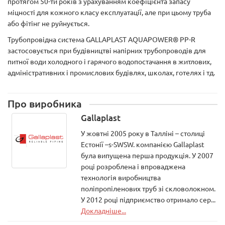
протягом 50-ти років з урахуванням коефіцієнта запасу
міцності для кожного класу експлуатації, але при цьому труба
або фітінг не руйнується.
Трубопровідна система GALLAPLAST AQUAPOWER® PP-R
застосовується при будівництві напірних трубопроводів для
питної води холодного і гарячого водопостачання в житлових,
адміністративних і промислових будівлях, школах, готелях і тд.
Про виробника
Gallaplast
У жовтні 2005 року в Талліні – столиці
Естонії –s-SWSW. компанією Gallaplast
була випущена перша продукція. У 2007
році розроблена і впроваджена
технологія виробництва
поліпропіленових труб зі скловолокном.
У 2012 році підприємство отримало сер...
Докладніше...