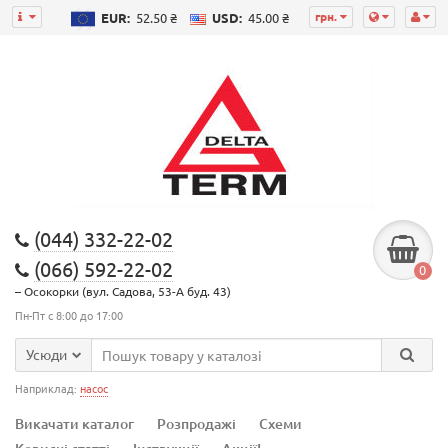
грн.
EUR:
52.50 ₴
USD:
45.00 ₴
(044) 332-22-02
(066) 592-22-02
0
– Осокорки (вул. Садова, 53-А буд. 43)
Пн-Пт с 8:00 до 17:00
Усюди
Наприклад:
насос
Викачати каталог
Розпродажі
Схеми