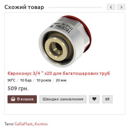
Схожий товар
Євроконус 3/4 " x20 для багатошарових труб
90°C
10 бар
10 років
20 мм
509 грн.
В кошик
Швидке замовлення
Теги:
GallaPlast
,
Коліно