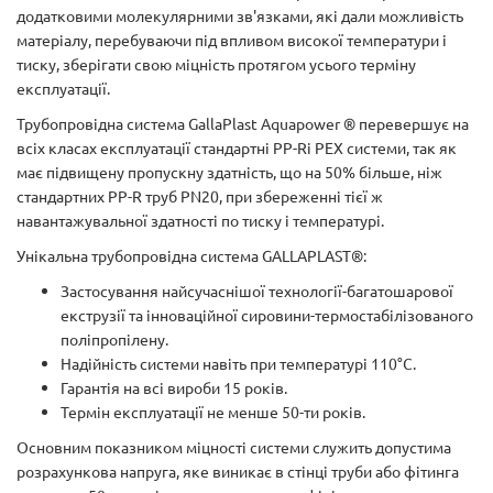
додатковими молекулярними зв'язками, які дали можливість
матеріалу, перебуваючи під впливом високої температури і
тиску, зберігати свою міцність протягом усього терміну
експлуатації.
Трубопровідна система GallaPlast Aquapower ® перевершує на
всіх класах експлуатації стандартні PP-Rі PEX системи, так як
має підвищену пропускну здатність, що на 50% більше, ніж
стандартних PP-R труб PN20, при збереженні тієї ж
навантажувальної здатності по тиску і температурі.
Унікальна трубопровідна система GALLAPLAST®:
Застосування найсучаснішої технології-багатошарової
екструзії та інноваційної сировини-термостабілізованого
поліпропілену.
Надійність системи навіть при температурі 110°С.
Гарантія на всі вироби 15 років.
Термін експлуатації не менше 50-ти років.
Основним показником міцності системи служить допустима
розрахункова напруга, яке виникає в стінці труби або фітинга