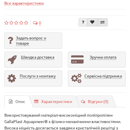
Все характеристики
0
Задать вопрос о
товаре
Швидка доставка
Зручна оплата
Послуги з монтажу
Сервісна підтримка
Опис
Характеристики
Відгуки (0)
Використовуваний матеріал-високоміцний поліпропілен
GallaPlast Aquapower® з фізико-механічними властивостями.
Висока міцність досягається завдяки кристалічній решітці з