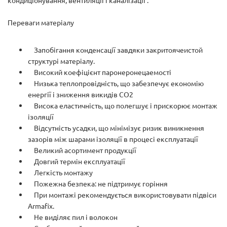
кондиціонування, вентиляції і каналізації .
Переваги матеріалу
Запобігання конденсації завдяки закритоячеистой
структурі матеріалу.
Високий коефіцієнт паронеронецаемості
Низька теплопровідність, що забезпечує економію
енергії і зниження викидів СО2
Висока еластичність, що полегшує і прискорює монтаж
ізоляції
Відсутність усадки, що мінімізує ризик виникнення
зазорів між шарами ізоляції в процесі експлуатації
Великий асортимент продукції
Довгий термін експлуатації
Легкість монтажу
Пожежна безпека: не підтримує горіння
При монтажі рекомендується використовувати підвіси
Armafix.
Не виділяє пил і волокон