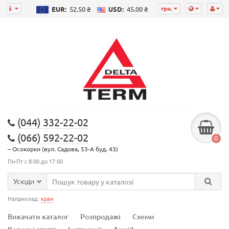
грн.
EUR:
52.50 ₴
USD:
45.00 ₴
(044) 332-22-02
(066) 592-22-02
0
– Осокорки (вул. Садова, 53-А буд. 43)
Пн-Пт с 8:00 до 17:00
Усюди
Наприклад:
кран
Викачати каталог
Розпродажі
Схеми