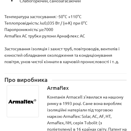
Слабогорючий, самозагасаючий
Температура застосування: -50°С +110°С
Теплопровідність: λ≤0,035 Вт / (м·К) при 0°C
Паропроникність: µ≥7000
Armaflex AC трубки рулони Армафлекс АС
Застосування ізоляція і захист труб, повітроводів, вентилів і
ємностей обладнання охолодження та кондиціонування
повітря, умов чистої кімнати в харчовій промисловості і т. д.
Про виробника
Armaflex
Компанія Armacell з'явилася на нашому
ринку в 1993 році. Саме вона виробляє
ізоляційні матеріали під торговою
маркою Armaflex: Solar, AC, AF, HT,
Armaflex, NH, серія Tubolit (з
поліетилену) в 16 країнах світу. Патент на