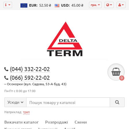
грн.
EUR:
52.50 ₴
USD:
45.00 ₴
(044) 332-22-02
(066) 592-22-02
0
– Осокорки (вул. Садова, 53-А буд. 43)
Пн-Пт с 8:00 до 17:00
Усюди
Наприклад:
трап
Викачати каталог
Розпродажі
Схеми