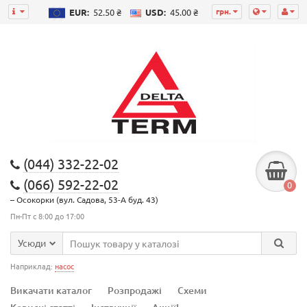
грн.
EUR:
52.50 ₴
USD:
45.00 ₴
(044) 332-22-02
(066) 592-22-02
0
– Осокорки (вул. Садова, 53-А буд. 43)
Пн-Пт с 8:00 до 17:00
Усюди
Наприклад:
насос
Викачати каталог
Розпродажі
Схеми