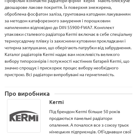
Профільні компактні радіатори фірми "кермі" мають блискуче
двошарове лакове покриття. Їх поверхня знежирена,
оброблена фосфатом заліза, грунтована катодним лакуванням
за методом катафорезного занурення і порошковим
напиленням відповідно до DIN 55900-FWA7. Комплект
упаковки сталевого радіатора Kermi включає в себе спеціальну
термоусадочну плівку із захисними кутовими прокладками і
чотирма заглушками, що оберігають патрубки від забруднення.
Каталог радіаторів Kermi надає вам можливість великого
вибору типорозмірів і потужності настінних батарей Kermi, що
значно спрощує і прискорює процес вибору необхідного
пристрою. Всі радіатори випробувані на герметичність.
Про виробника
Kermi
Під брендом Kermi більше 50 років
продаються панельні радіатори
опалення. А почалося все з союзу трьох
німецьких підприємців. Об'єднавши свої