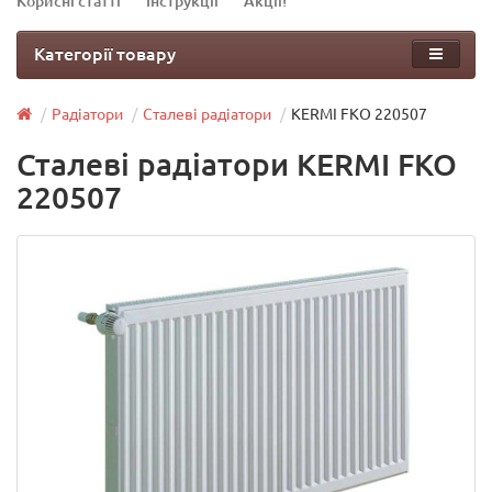
Корисні статті
Інструкції
Акції!
Категорії товару
Радіатори
Сталеві радіатори
KERMI FKO 220507
Сталеві радіатори KERMI FKO
220507