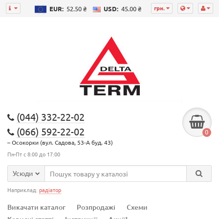
грн.
EUR:
52.50 ₴
USD:
45.00 ₴
(044) 332-22-02
(066) 592-22-02
0
– Осокорки (вул. Садова, 53-А буд. 43)
Пн-Пт с 8:00 до 17:00
Усюди
Наприклад:
радіатор
Викачати каталог
Розпродажі
Схеми