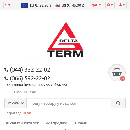
грн.
EUR:
52.50 ₴
USD:
45.00 ₴
(044) 332-22-02
(066) 592-22-02
0
– Осокорки (вул. Садова, 53-А буд. 43)
Пн-Пт с 8:00 до 17:00
Усюди
Наприклад:
насос
Викачати каталог
Розпродажі
Схеми