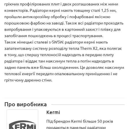
гріючих профілірованих плит і двох розташованих між ними
конвекторів. Радіатори кермі мають товщину сталі 1,25 мм,
пройшли антикорозійну обробку і пофарбовані якісною
порошковою фарбою на заводі. Також всі радіатори проходять
випробування і упаковуються в картонний захист і плівку для
запобігання пошкоджень в процесі траспортування.
Також німецькі сталеві s-SWSW. радіатори кермі мають
запатентовану систему розподілу тепла Therm X2, яка полягає
в тому, що спершу теплоносій надходить в передню плиту
радіатора і віддає там максимум тепла а потім надходить в
задню панель вже більш охолодженим. Це дозволяє максимум
теплової енергії передати опалювальному приміщенню і не
гріти чому даремно стіни.
Про виробника
Kermi
Під брендом Kermi більше 50 років
продаються панельні радіатори