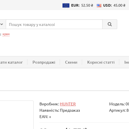
EUR:
52.50 ₴
USD:
45.00 ₴
д:
кран
ати каталог
Розпродажі
Схеми
Корисні статті
Ін
Виробник:
HUNTER
Модель:
0
Наявність: Предзаказ
Артикул: 8
EAN: +