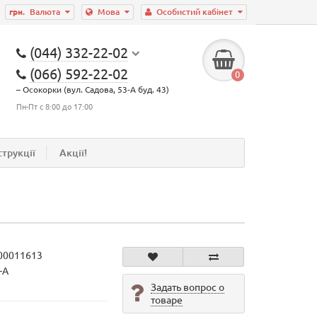
грн.
Валюта
Мова
Особистий кабінет
(044) 332-22-02
(066) 592-22-02
0
– Осокорки (вул. Садова, 53-А буд. 43)
Пн-Пт с 8:00 до 17:00
струкції
Акції!
00011613
-А
Задать вопрос о
товаре