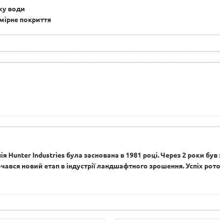
ку води
мірне покриття
 Hunter Industries була заснована в 1981 році. Через 2 роки б
чався новий етап в індустрії ландшафтного зрошення. Успіх ротор