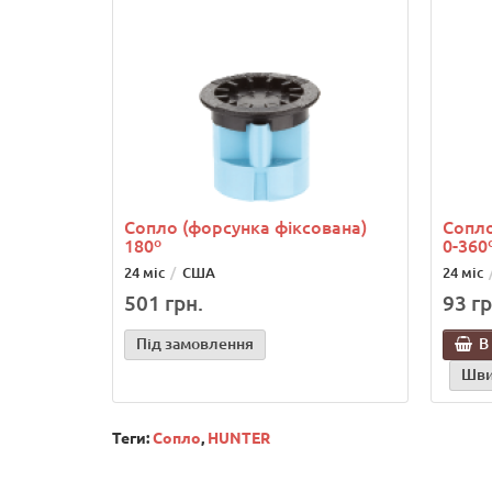
Сопло (форсунка фіксована)
Сопло
180º
0-360
24 міс
США
24 міс
501 грн.
93 гр
Під замовлення
В
Шви
Теги:
Сопло
,
HUNTER