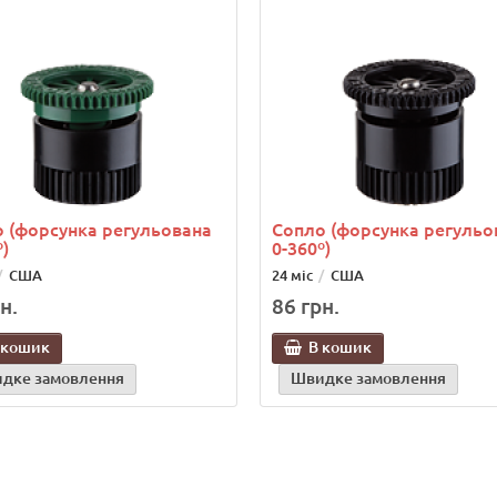
 (форсунка регульована
Сопло (форсунка регульо
º)
0-360º)
США
24 міс
США
н.
86 грн.
 кошик
В кошик
дке замовлення
Швидке замовлення