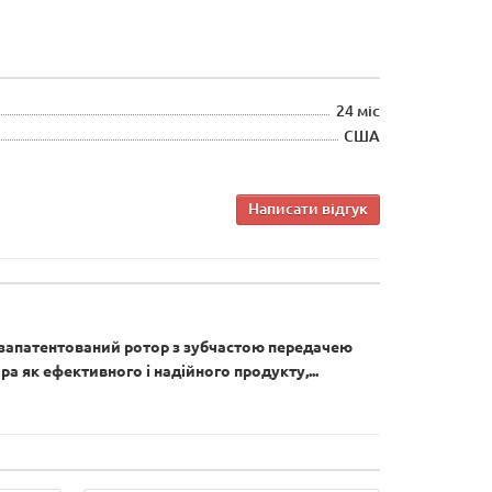
24 міс
США
Написати відгук
ув запатентований ротор з зубчастою передачею
а як ефективного і надійного продукту,...