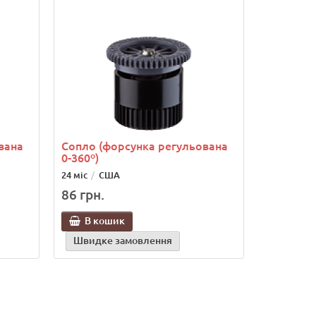
вана
Сопло (форсунка регульована
0-360º)
24 міс
США
86 грн.
В кошик
Швидке замовлення