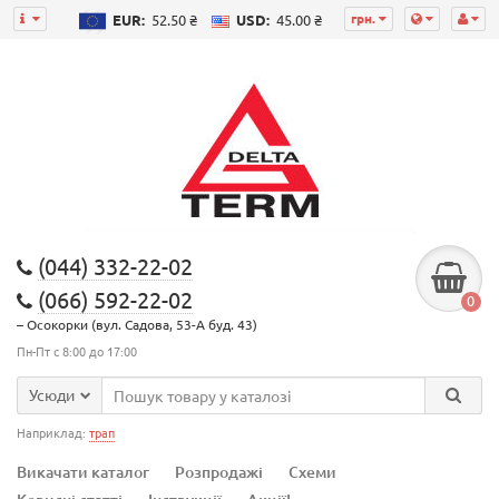
грн.
EUR:
52.50 ₴
USD:
45.00 ₴
(044) 332-22-02
(066) 592-22-02
0
– Осокорки (вул. Садова, 53-А буд. 43)
Пн-Пт с 8:00 до 17:00
Усюди
Наприклад:
трап
Викачати каталог
Розпродажі
Схеми