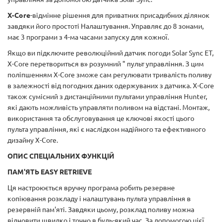
X-Core
-відмінне рішення для приватних присадибних ділянок
завдяки його простоті Налаштування. Управляє до 8 зонами,
має 3 програми з 4-ма часами запуску для кожної.
Якщо ви підключите революційний датчик погоди Solar Sync ET,
X-Core перетвориться в» розумний " пульт управління. З цим
поліпшенням X-Core зможе сам регулювати тривалість поливу
в залежності від погодних даних одержуваних з датчика. X-Core
також сумісний з дистанційними пультами управління Hunter,
які дають можливість управляти поливом на відстані. Монтаж,
використання та обслуговування це ключові якості цього
пульта управління, які є наслідком надійного та ефективного
дизайну X-Core.
ОПИС СПЕЦІАЛЬНИХ ФУНКЦІЙ
ПАМ'ЯТЬ EASY RETRIEVE
Ця настроюється вручну програма робить резервне
копіювання розкладу і налаштувань пульта управління в
резервній пам'яті. Завдяки цьому, розклад поливу можна
відновити швидко і точно в будь-який час. За допомогою цієї