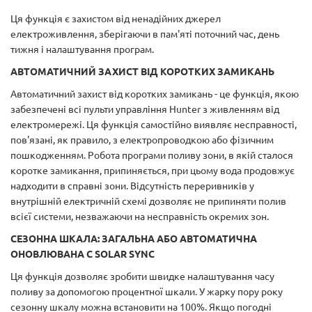
Ця функція є захистом від ненадійних джерел
електроживлення, зберігаючи в пам'яті поточний час, день
тижня і налаштування програм.
АВТОМАТИЧНИЙ ЗАХИСТ ВІД КОРОТКИХ ЗАМИКАНЬ
Автоматичний захист від коротких замикань - це функція, якою
забезпечені всі пульти управління Hunter з живленням від
електромережі. Ця функція самостійно виявляє несправності,
пов'язані, як правило, з електропроводкою або фізичним
пошкодженням. Робота програми поливу зони, в якій сталося
коротке замикання, припиняється, при цьому вода продовжує
надходити в справні зони. Відсутність переривників у
внутрішній електричній схемі дозволяє не припиняти полив
всієї системи, незважаючи на несправність окремих зон.
СЕЗОННА ШКАЛА: ЗАГАЛЬНА АБО АВТОМАТИЧНА
ОНОВЛЮВАНА C SOLAR SYNC
Ця функція дозволяє зробити швидке налаштування часу
поливу за допомогою процентної шкали. У жарку пору року
сезонну шкалу можна встановити на 100%. Якщо погодні