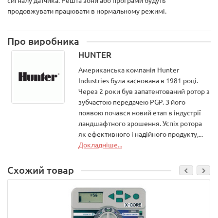
сигналу датчика. Решта зони або програми будуть
продовжувати працювати в нормальному режимі.
Про виробника
HUNTER
Американська компанія Hunter
Industries була заснована в 1981 році.
Через 2 роки був запатентований ротор з
зубчастою передачею PGP. З його
появою почався новий етап в індустрії
ландшафтного зрошення. Успіх ротора
як ефективного і надійного продукту,...
Докладніше...
Схожий товар