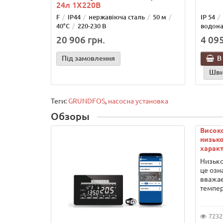
24л 1Х220В
F
IP44
нержавіюча сталь
50 м
IP 54
40°С
220-230 В
водона
20 906 грн.
4 095
Під замовлення
В
Шви
Теги:
GRUNDFOS
,
насосна установка
Обзоры
Висок
низько
характ
Низько
це озн
вважає
темпер
7232