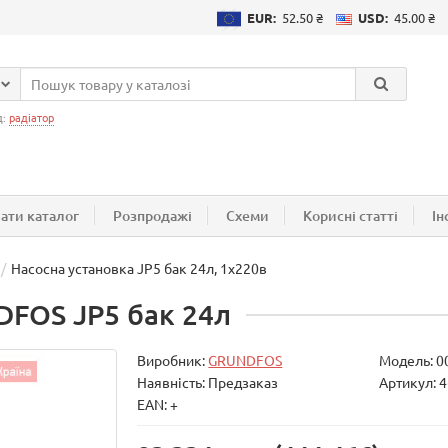
EUR:
52.50 ₴
USD:
45.00 ₴
д:
радіатор
ати каталог
Розпродажі
Схеми
Корисні статті
Ін
Насосна установка JP5 бак 24л, 1х220в
DFOS JP5 бак 24л
Виробник:
GRUNDFOS
Модель:
0
Наявність: Предзаказ
Артикул: 
EAN: +