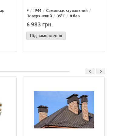
бар
F
IP44
Самовсмоктувальний
Поверхневий
35°С
8 бар
6 983 грн.
Під замовлення