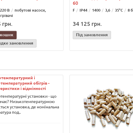
60
220 В
побутові насоси,
F
IP44
1400
3,6
35°С
8 
грівачі
 грн.
34 125 грн.
 кошик
Під замовлення
дке замовлення
отемпературний і
температурний обігрів -
еристики і відмінності
температурні установки - що
ачає? Низькотемпературною
ться установка, де номінальна
атура под..