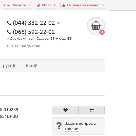
грн.
Валюта
Мова
Особистий кабінет
(044) 332-22-02
(066) 592-22-02
0
– Осокорки (вул. Садова, 53-А буд. 43)
Пн-Пт с 8:00 до 17:00
струкції
Акції!
00010289
4651BPBB
Задать вопрос о
товаре