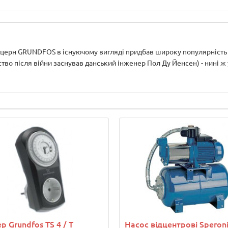
церн GRUNDFOS в існуючому вигляді придбав широку популярність вж
во після війни заснував данський інженер Пол Ду Йенсен) - нині ж
р Grundfos TS 4 / T
Насос відцентрові Speron