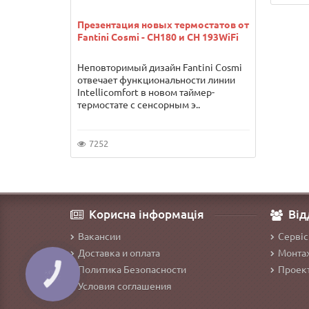
Презентация новых термостатов от
Fantini Cosmi - CH180 и CH 193WiFi
Неповторимый дизайн Fantini Cosmi
отвечает функциональности линии
Intellicomfort в новом таймер-
термостате с сенсорным э..
7252
Корисна інформація
Від
Вакансии
Сервіс
Доставка и оплата
Монтаж
Политика Безопасности
Проект
Условия соглашения