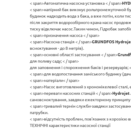
< span>Автоматична насосна установка < / span>
HYD
< span>напірний бак виконує рольпромежуточной буф
будинок надходить вода з бака, а вже потім, коли ти
після закриття водорозбірного крана насос продовж
тиску відключає насос.Таким чином, Гідробак запобі
< span>призначення насоса < / span>
< span>Насосна станція < / span>
GRUNDFOS Hydroje
всмоктування - до 8 метрів).
< span>основні області застосування < / span>
Grundf
для поливу саду; < / span>
для заповнення і спорожнення баків і резервуарів; <
< span>для водопостачання заміського будинку (дача
< span>матеріали< / span>
< span>Насос виготовлений з хромонікелевої сталі, е
< span>переваги насосних станцій < / span>
Hydrojet 
самовсмоктування, завдяки ежекторному принципу р
< span>тривалий термін служби-завдяки застосуванню
патрубки.
< span>відсутність проблем, пов'язаних з корозією 
ТЕХНІЧНІ характеристики насосної станції