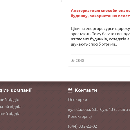
Альтернативні способи опал
будинку, використання пелет
Ціни на енергоресурси щороку
зростають. Тому багато господ
житлових будинків, котеджів а
шукають спосіб отрима..
2840
діли компанії
Контакти
ний відділ
Осокорки
ний відділ
вул. Садова, 53а, буд. 43 (заїзд з 
ний відділ
Колекторна)
(044) 332-22-02