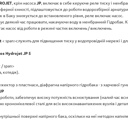
ROJET
, крім насоса
JP
, включає в себе керуюче реле тиску і мембра
ерної ємності, підлаштовується до роботи водорозбірної арматури.
ск в Баку знижується до встановленого рівня, реле включає насос.
ує деякий час працювати, накачуючи воду в мембранний Гідробак. Ко
гає насос від роботи в режимі частих включень / виключень.
t
< span>служить для підвищення тиску у водопровідній мережі і для
os Hydrojet JP 5
 / span>
, котедж).
жектор з пластмаси, діафрагма напірного гідробака - з харчової гум
JP
оботи, забезпечує високу потужність всмоктування (малий час всмо
 хромонікелевої сталі для всіх високонавантажених вузлів і детале
внутрішньої поверхні напірного бака, оскільки на неї методом напи