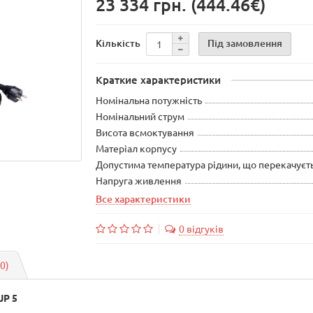
23 334 грн.
(444.46€)
Під замовлення
Кількість
Краткие характеристики
Номінальна потужність
Номінальний струм
Висота всмоктування
Матеріал корпусу
Допустима температура рідини, що перекачуєт
Напруга живлення
Все характеристики
0 відгуків
(0)
JP 5