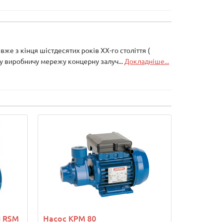
е з кінця шістдесятих років XX-го століття (
 у виробничу мережу концерну залуч...
Докладніше...
i RSM
Насос КРМ 80