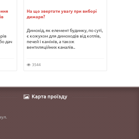
ення
На що звертати увагу при виборі
Водонагрів
ів
димаря?
переваги т
Димохід, як елемент будинку, по суті,
Погодьтеся
арів
є кожухом для димоходів від котлів,
гарячої во
бо дач
печей і камінів, а також
серйозних 
вентиляційних каналів..
якщо Ви хо
3544
5853
Карта проїзду
вул.