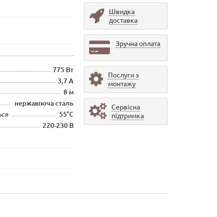
Швидка
доставка
Зручна оплата
775 Вт
Послуги з
3,7 А
монтажу
8 м
нержавіюча сталь
Сервісна
ься
55°С
підтримка
220-230 В