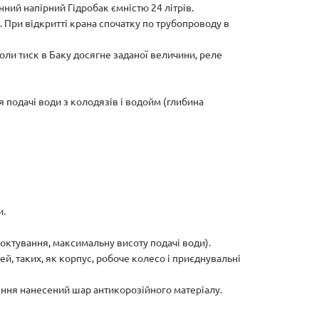
нний напірний Гідробак ємністю 24 літрів.
 При відкритті крана спочатку по трубопроводу в
ли тиск в Баку досягне заданої величини, реле
 подачі води з колодязів і водойм (глибина
и.
ктування, максимальну висоту подачі води).
й, таких, як корпус, робоче колесо і приєднувальні
лення нанесений шар антикорозійного матеріалу.