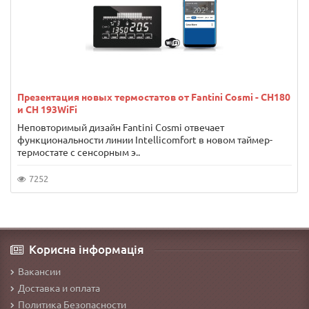
Презентация новых термостатов от Fantini Cosmi - CH180
и CH 193WiFi
Неповторимый дизайн Fantini Cosmi отвечает
функциональности линии Intellicomfort в новом таймер-
термостате с сенсорным э..
7252
Корисна інформація
Вакансии
Доставка и оплата
Политика Безопасности