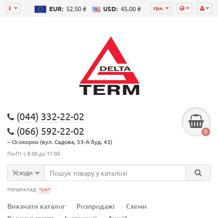
грн.
EUR:
52.50 ₴
USD:
45.00 ₴
(044) 332-22-02
(066) 592-22-02
0
– Осокорки (вул. Садова, 53-А буд. 43)
Пн-Пт с 8:00 до 17:00
Усюди
Наприклад:
трап
Викачати каталог
Розпродажі
Схеми