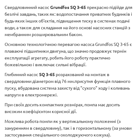
Свердловинний насос
Grundfos SQ 3-65
прекрасно підійде для
безлічі завдань, таких як: водопостачання приватних будинків і
будь-яких інших об'єктів, підвищення тиску в системах подачі
води, а також для складання на його основі насосних станцій з
мембранним розширювальним баком.
Основною технологічною перевагою насоса Grundfos SQ 3-65 є
плаваючі підшипники двигуна, що значно продовжує термін
експлуатації агрегату, робить його роботу практично
божевільною і виключає сильні вібрації.
Глибинний насос
SQ 3-65
розрахований на монтаж в
свердловини діаметром від 76 мм.присутня функція плавного
пуску, вбудована система захисту від "сухого" ходу і коливань
напруги в електромережі.
При своїх досить компактних розмірах, помпа має досить
високим коефіцієнтом корисної дії.
Можлива робота помпи як у вертикальному положенні (з
зануренням в свердловину), так і в горизонтальному (за умови
застосування спеціального охолоджуючого кожуха).