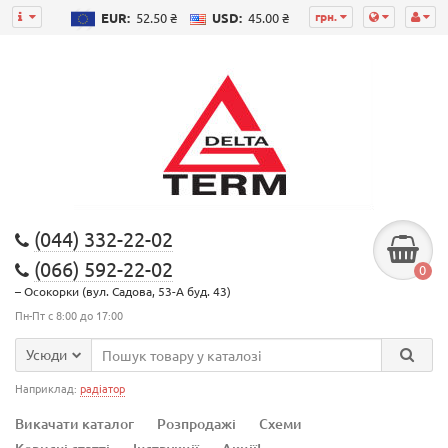
грн.
EUR:
52.50 ₴
USD:
45.00 ₴
(044) 332-22-02
(066) 592-22-02
0
– Осокорки (вул. Садова, 53-А буд. 43)
Пн-Пт с 8:00 до 17:00
Усюди
Наприклад:
радіатор
Викачати каталог
Розпродажі
Схеми