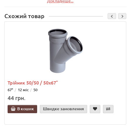
Докладніше...
Схожий товар
Трійник 50/50 / 50х67°
67°
12 міс
50
44 грн.
В кошик
Швидке замовлення