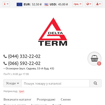
грн.
EUR:
52.50 ₴
USD:
45.00 ₴
(044) 332-22-02
(066) 592-22-02
0
– Осокорки (вул. Садова, 53-А буд. 43)
Пн-Пт с 8:00 до 17:00
Усюди
Наприклад:
трап
Викачати каталог
Розпродажі
Схеми