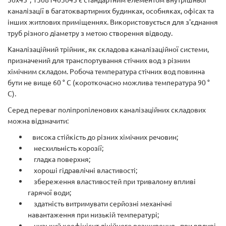
каналізації в багатоквартирних будинках, особняках, офісах та
інших житлових приміщеннях. Використовується для з'єднання
труб різного діаметру з метою створення відводу.
Каналізаційний трійник, як складова каналізаційної системи,
призначений для транспортування стічних вод з різним
хімічним складом. Робоча температура стічних вод повинна
бути не вище 60 ° С (короткочасно можлива температура 90 °
С).
Серед переваг поліпропіленових каналізаційних складових
можна відзначити:
висока стійкість до різних хімічних речовин;
несхильність корозії;
гладка поверхня;
хороші гідравлічні властивості;
збереження властивостей при тривалому впливі
гарячої води;
здатність витримувати серйозні механічні
навантаження при низькій температурі;
низький коефіцієнт лінійного розширення - при впливі