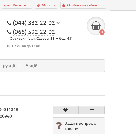
грн.
Валюта
Мова
Особистий кабінет
(044) 332-22-02
(066) 592-22-02
0
– Осокорки (вул. Садова, 53-А буд. 43)
Пн-Пт с 8:00 до 17:00
струкції
Акції!
00011818
600960
Задать вопрос о
товаре