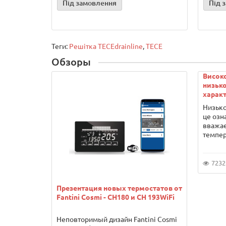
Під замовлення
Під 
Теги:
Решітка ТЕСЕdrainlinе
,
TECE
Обзоры
Висок
низько
характ
Низько
це озн
вважає
темпер
7232
Презентация новых термостатов от
Fantini Cosmi - CH180 и CH 193WiFi
Неповторимый дизайн Fantini Cosmi