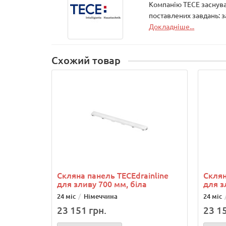
Компанію ТЕСЕ заснувал
поставлених завдань: 
Докладніше...
Схожий товар
Скляна панель ТЕСЕdrainlinе
Склян
для зливу 700 мм, біла
для з
24 міс
Німеччина
24 міс
23 151 грн.
23 15