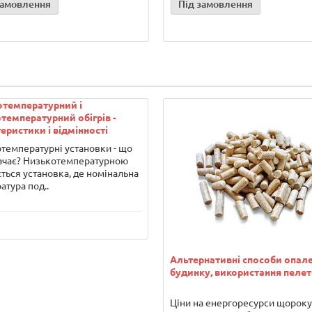
замовлення
Під замовлення
отемпературний і
температурний обігрів -
еристики і відмінності
температурні установки - що
ачає? Низькотемпературною
ться установка, де номінальна
атура под..
Альтернативні способи опал
будинку, використання пелет
Ціни на енергоресурси щороку