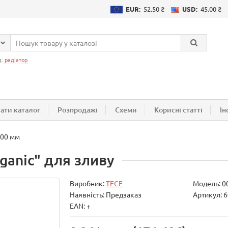
EUR:
52.50 ₴
USD:
45.00 ₴
д:
радіатор
ати каталог
Розпродажі
Схеми
Корисні статті
Ін
900 мм
rganic" для зливу
Виробник:
TECE
Модель:
0
Наявність: Предзаказ
Артикул: 
EAN: +