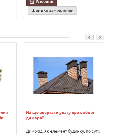
В кошик
Швидке замовлення
ення
На що звертати увагу при виборі
Водонагрів
ів
димаря?
переваги т
Димохід, як елемент будинку, по суті,
Погодьтеся