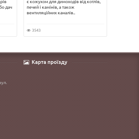
арів
є кожухом для димоходів від котлів,
гарячої во
бо дач
печей і камінів, а також
серйозних 
вентиляційних каналів..
якщо Ви хо
3543
5853
Карта проїзду
вул.