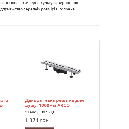
араз типова інженерна культура вирішення
приємство середніх розмірів, головна...
ного
Декоративна решітка для
мм
душу, 1000мм ARCO
12 міс
Польща
1 371 грн.