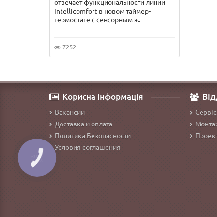
отвечает функциональности линии
Intellicomfort в новом таймер-
термостате с сенсорным э..
7252
Корисна інформація
Від
Вакансии
Сервіс
Доставка и оплата
Монтаж
Политика Безопасности
Проект
Условия соглашения
КНОПКА
ЗВ'ЯЗКУ