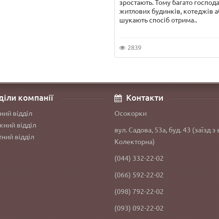
зростають. Тому багато господ
житлових будинків, котеджів а
шукають спосіб отрима..
2839
діли компанії
Контакти
ний відділ
Осокорки
ний відділ
вул. Садова, 53а, буд. 43 (заїзд з 
ний відділ
Колекторна)
(044) 332-22-02
(066) 592-22-02
(098) 792-22-02
(093) 092-22-02