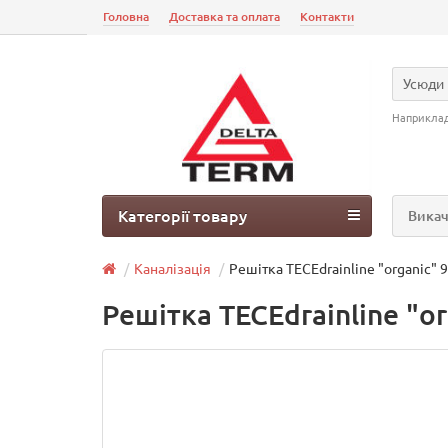
Головна
Доставка та оплата
Контакти
Усюди
Наприкла
Категорії товару
Викач
Каналізація
Решітка ТЕСЕdrainlinе "organic" 
Решітка ТЕСЕdrainlinе "o