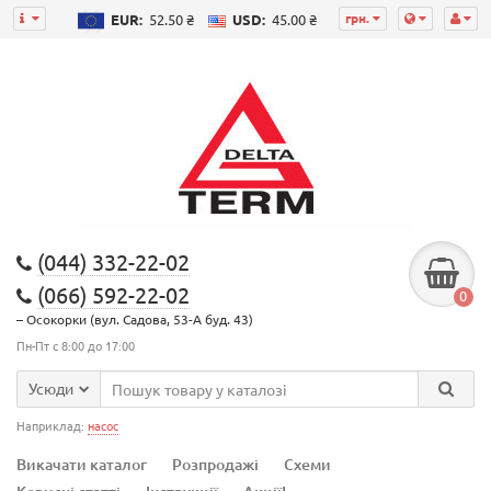
грн.
EUR:
52.50 ₴
USD:
45.00 ₴
(044) 332-22-02
(066) 592-22-02
0
– Осокорки (вул. Садова, 53-А буд. 43)
Пн-Пт с 8:00 до 17:00
Усюди
Наприклад:
насос
Викачати каталог
Розпродажі
Схеми