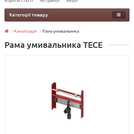
Корисні статті
Інструкції
Акції!
Категорії товару
Каналізація
Рама умивальника
Рама умивальника TECE