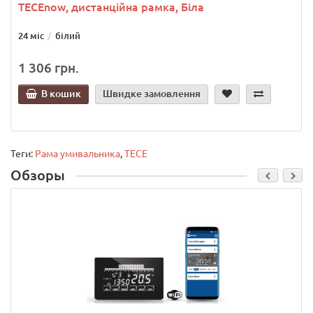
TECEnow, дистанційна рамка, Біла
24 міс
білий
1 306 грн.
В кошик
Швидке замовлення
Теги:
Рама умивальника
,
TECE
Обзоры