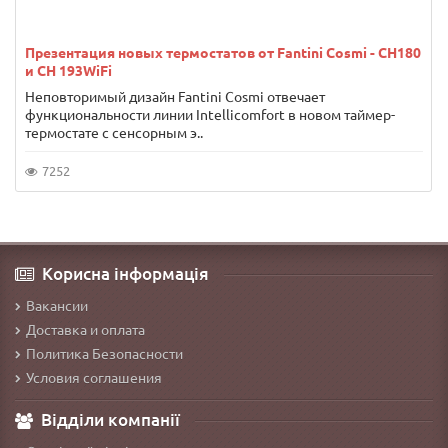
Презентация новых термостатов от Fantini Cosmi - CH180
и CH 193WiFi
Неповторимый дизайн Fantini Cosmi отвечает
функциональности линии Intellicomfort в новом таймер-
термостате с сенсорным э..
7252
Корисна інформація
Вакансии
Доставка и оплата
Политика Безопасности
Условия соглашения
Відділи компанії