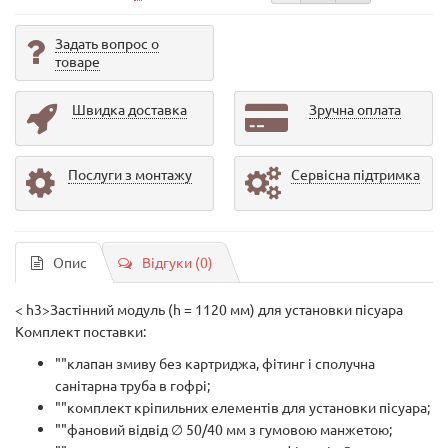
Задать вопрос о
товаре
Швидка доставка
Зручна оплата
Послуги з монтажу
Сервісна підтримка
Опис
Відгуки (0)
< h3>Застінний модуль (h = 1120 мм) для установки пісуара
Комплект поставки:
""клапан змиву без картриджа, фітинг і сполучна
санітарна труба в гофрі;
""комплект кріпильних елементів для установки пісуара;
""фановий відвід ∅ 50/40 мм з гумовою манжетою;