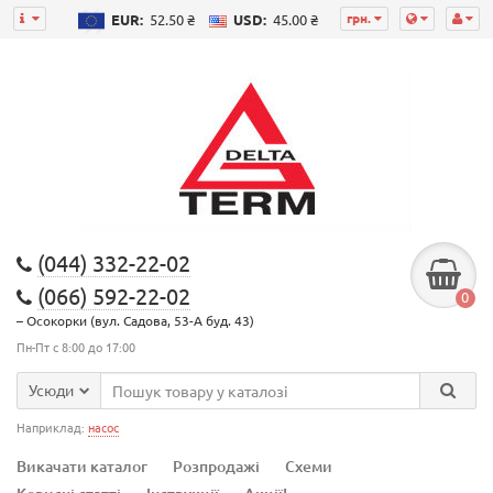
грн.
EUR:
52.50 ₴
USD:
45.00 ₴
(044) 332-22-02
(066) 592-22-02
0
– Осокорки (вул. Садова, 53-А буд. 43)
Пн-Пт с 8:00 до 17:00
Усюди
Наприклад:
насос
Викачати каталог
Розпродажі
Схеми