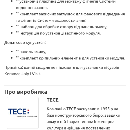
""установча пластина для монтажу фітингів Системи
водопостачання;
""комплект захисних заглушок для фанового відведення
та фітингів Системи водопостачання;
""шаблон для обробки отвору під панель змиву;
""інструкція по установці застінного модуля.
Додатково купується:
""панель змиву;
""комплект кріпильних елементів для установки модуля.
Примітка: даний модуль не підходить для установки пісуарів
Keramag Joly і Visit.
Про виробника
TECE
Компанію ТЕСЕ заснували в 1955 р.на
базі конструкторського бюро, завдяки
чому в ній і зараз типова інженерна
культура вирішення поставлених