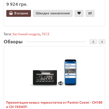
9 924 грн.
В кошик
Швидке замовлення
Теги:
Застінний модуль
,
TECE
Обзоры
Презентация новых термостатов от Fantini Cosmi - CH180
и CH 193WiFi