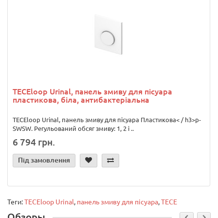
TECEloop Urinal, панель змиву для пісуара
пластикова, біла, антибактеріальна
TECEloop Urinal, панель змиву для пісуара Пластикова< / h3>p-
SWSW. Регульований обсяг змиву: 1, 2 і ..
6 794 грн.
Під замовлення
Теги:
TECEloop Urinal
,
панель змиву для пісуара
,
TECE
Обзоры