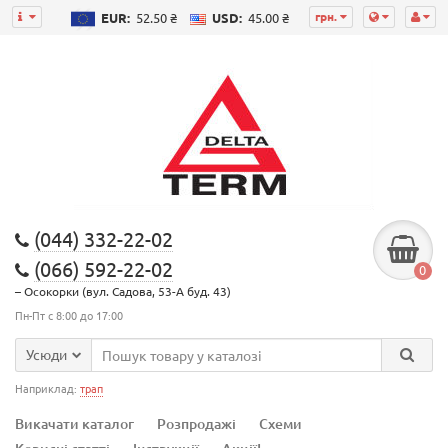
грн.
EUR:
52.50 ₴
USD:
45.00 ₴
(044) 332-22-02
(066) 592-22-02
0
– Осокорки (вул. Садова, 53-А буд. 43)
Пн-Пт с 8:00 до 17:00
Усюди
Наприклад:
трап
Викачати каталог
Розпродажі
Схеми