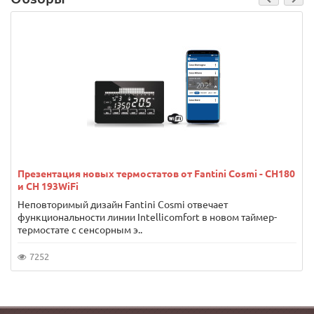
Презентация новых термостатов от Fantini Cosmi - CH180
и CH 193WiFi
Неповторимый дизайн Fantini Cosmi отвечает
функциональности линии Intellicomfort в новом таймер-
термостате с сенсорным э..
7252