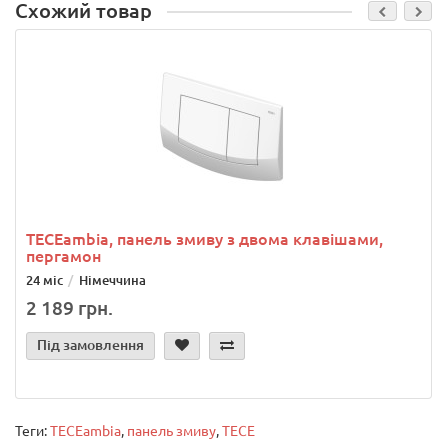
Схожий товар
TECEambia, панель змиву з двома клавішами,
пергамон
24 міс
Німеччина
2 189 грн.
Під замовлення
Теги:
TECEambia
,
панель змиву
,
TECE