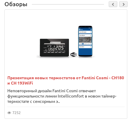
Обзоры
Презентация новых термостатов от Fantini Cosmi - CH180
и CH 193WiFi
Неповторимый дизайн Fantini Cosmi отвечает
функциональности линии Intellicomfort в новом таймер-
термостате с сенсорным э..
7252