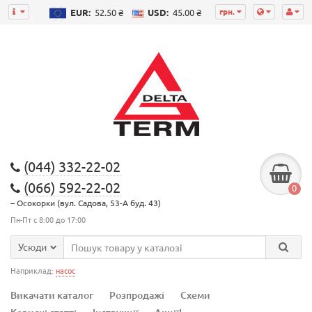
грн.
EUR:
52.50 ₴
USD:
45.00 ₴
(044) 332-22-02
(066) 592-22-02
0
– Осокорки (вул. Садова, 53-А буд. 43)
Пн-Пт с 8:00 до 17:00
Усюди
Наприклад:
насос
Викачати каталог
Розпродажі
Схеми