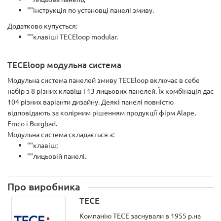
""інструкція по установці панелі змиву.
Додатково купується:
""клавіші TECEloop modular.
TECEloop модульна система
Модульна система панелей змиву TECEloop включає в себе
набір з 8 різних клавіш і 13 лицьових панелей. Їх комбінація дає
104 різних варіанти дизайну. Деякі панелі повністю
відповідають за колірним рішенням продукції фірм Alape,
Emco і Burgbad.
Модульна система складається з:
""клавіш;
""лицьовій панелі.
Про виробника
TECE
Компанію ТЕСЕ заснували в 1955 р.на