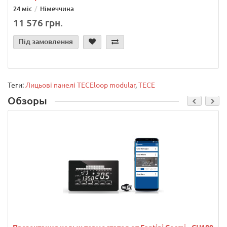
24 міс
Німеччина
11 576 грн.
Під замовлення
Теги:
Лицьові панелі TECEloop modular
,
TECE
Обзоры